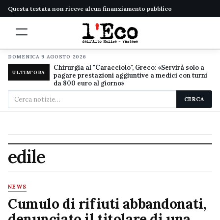
Questa testata non riceve alcun finanziamento pubblico
DOMENICA 9 AGOSTO 2026
Chirurgia al "Caracciolo", Greco: «Servirà solo a
ULTIM'ORA
pagare prestazioni aggiuntive a medici con turni
da 800 euro al giorno»
Cerca
CERCA
nel
sito
edile
NEWS
Cumulo di rifiuti abbandonati,
denunciato il titolare di una