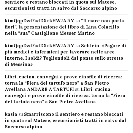
sentiero e restano bloccati in quota sul Matese,
escursionisti tratti in salvo dal Soccorso alpino
kimQqpDzdFadDXrkHWJAJiY
su
“Il mare non porta
fiori”, la presentazione del libro di Lina Colacillo
nella “sua” Castiglione Messer Marino
kimQqpDzdFadDXrkHWJAJiY
su
Schlein: «Pagare di
più medici e infermieri per lavorare nelle aree
interne. I soldi? Togliendoli dal ponte sullo stretto
di Messina»
Libri, cucina, convegni e prove cinofile di ricerca:
torna la “Fiera del tartufo nero” a San Pietro
Avellana ANDARE A TARTUFI
su
Libri, cucina,
convegni e prove cinofile di ricerca: torna la “Fiera
del tartufo nero” a San Pietro Avellana
kasia
su
Smarriscono il sentiero e restano bloccati
in quota sul Matese, escursionisti tratti in salvo dal
Soccorso alpino