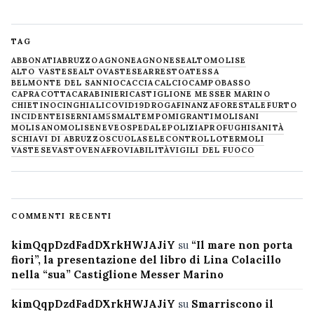
TAG
ABBONATI
ABRUZZO
AGNONE
AGNONESE
ALTOMOLISE
ALTO VASTESE
ALTOVASTESE
ARRESTO
ATESSA
BELMONTE DEL SANNIO
CACCIA
CALCIO
CAMPOBASSO
CAPRACOTTA
CARABINIERI
CASTIGLIONE MESSER MARINO
CHIETINO
CINGHIALI
COVID19
DROGA
FINANZA
FORESTALE
FURTO
INCIDENTE
ISERNIA
M5S
MALTEMPO
MIGRANTI
MOLISANI
MOLISANO
MOLISE
NEVE
OSPEDALE
POLIZIA
PROFUGHI
SANITÀ
SCHIAVI DI ABRUZZO
SCUOLA
SELECONTROLLO
TERMOLI
VASTESE
VASTO
VENAFRO
VIABILITÀ
VIGILI DEL FUOCO
COMMENTI RECENTI
kimQqpDzdFadDXrkHWJAJiY
su
“Il mare non porta
fiori”, la presentazione del libro di Lina Colacillo
nella “sua” Castiglione Messer Marino
kimQqpDzdFadDXrkHWJAJiY
su
Smarriscono il