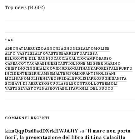
Top news
(14.602)
TAG
ABBONATI
ABRUZZO
AGNONE
AGNONESE
ALTOMOLISE
ALTO VASTESE
ALTOVASTESE
ARRESTO
ATESSA
BELMONTE DEL SANNIO
CACCIA
CALCIO
CAMPOBASSO
CAPRACOTTA
CARABINIERI
CASTIGLIONE MESSER MARINO
CHIETINO
CINGHIALI
COVID19
DROGA
FINANZA
FORESTALE
FURTO
INCIDENTE
ISERNIA
M5S
MALTEMPO
MIGRANTI
MOLISANI
MOLISANO
MOLISE
NEVE
OSPEDALE
POLIZIA
PROFUGHI
SANITÀ
SCHIAVI DI ABRUZZO
SCUOLA
SELECONTROLLO
TERMOLI
VASTESE
VASTO
VENAFRO
VIABILITÀ
VIGILI DEL FUOCO
COMMENTI RECENTI
kimQqpDzdFadDXrkHWJAJiY
su
“Il mare non porta
fiori”, la presentazione del libro di Lina Colacillo