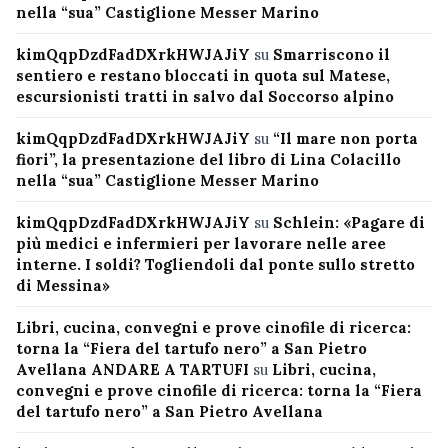
nella “sua” Castiglione Messer Marino
kimQqpDzdFadDXrkHWJAJiY
su
Smarriscono il
sentiero e restano bloccati in quota sul Matese,
escursionisti tratti in salvo dal Soccorso alpino
kimQqpDzdFadDXrkHWJAJiY
su
“Il mare non porta
fiori”, la presentazione del libro di Lina Colacillo
nella “sua” Castiglione Messer Marino
kimQqpDzdFadDXrkHWJAJiY
su
Schlein: «Pagare di
più medici e infermieri per lavorare nelle aree
interne. I soldi? Togliendoli dal ponte sullo stretto
di Messina»
Libri, cucina, convegni e prove cinofile di ricerca:
torna la “Fiera del tartufo nero” a San Pietro
Avellana ANDARE A TARTUFI
su
Libri, cucina,
convegni e prove cinofile di ricerca: torna la “Fiera
del tartufo nero” a San Pietro Avellana