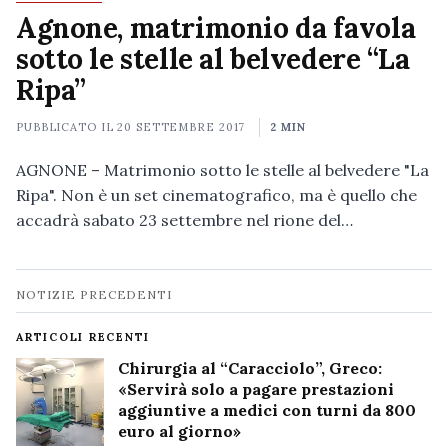
Agnone, matrimonio da favola
sotto le stelle al belvedere “La
Ripa”
PUBBLICATO IL
20 SETTEMBRE 2017
2 MIN
AGNONE – Matrimonio sotto le stelle al belvedere "La
Ripa". Non è un set cinematografico, ma è quello che
accadrà sabato 23 settembre nel rione del…
Navigazione
NOTIZIE PRECEDENTI
notizie
ARTICOLI RECENTI
Chirurgia al “Caracciolo”, Greco:
«Servirà solo a pagare prestazioni
aggiuntive a medici con turni da 800
euro al giorno»