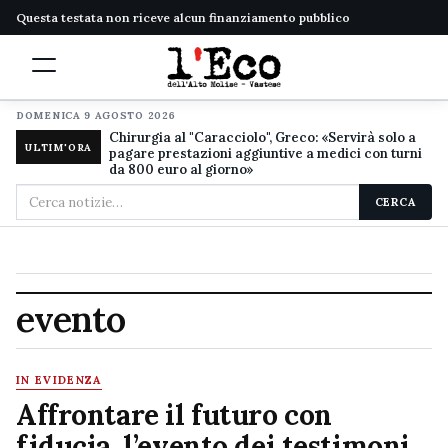
Questa testata non riceve alcun finanziamento pubblico
DOMENICA 9 AGOSTO 2026
Chirurgia al "Caracciolo", Greco: «Servirà solo a
ULTIM'ORA
pagare prestazioni aggiuntive a medici con turni
da 800 euro al giorno»
Cerca
CERCA
nel
sito
evento
IN EVIDENZA
Affrontare il futuro con
fiducia, l’evento dei testimoni