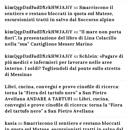
kimQqpDzdFadDXrkHWJAJiY
su
Smarriscono il
sentiero e restano bloccati in quota sul Matese,
escursionisti tratti in salvo dal Soccorso alpino
kimQqpDzdFadDXrkHWJAJiY
su
“Il mare non porta
fiori”, la presentazione del libro di Lina Colacillo
nella “sua” Castiglione Messer Marino
kimQqpDzdFadDXrkHWJAJiY
su
Schlein: «Pagare di
più medici e infermieri per lavorare nelle aree
interne. I soldi? Togliendoli dal ponte sullo stretto
di Messina»
Libri, cucina, convegni e prove cinofile di ricerca:
torna la “Fiera del tartufo nero” a San Pietro
Avellana ANDARE A TARTUFI
su
Libri, cucina,
convegni e prove cinofile di ricerca: torna la “Fiera
del tartufo nero” a San Pietro Avellana
kasia
su
Smarriscono il sentiero e restano bloccati
in quota sul Matese, escursionisti tratti in salvo dal