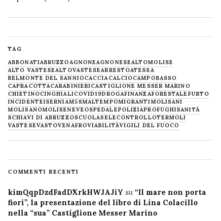
TAG
ABBONATI
ABRUZZO
AGNONE
AGNONESE
ALTOMOLISE
ALTO VASTESE
ALTOVASTESE
ARRESTO
ATESSA
BELMONTE DEL SANNIO
CACCIA
CALCIO
CAMPOBASSO
CAPRACOTTA
CARABINIERI
CASTIGLIONE MESSER MARINO
CHIETINO
CINGHIALI
COVID19
DROGA
FINANZA
FORESTALE
FURTO
INCIDENTE
ISERNIA
M5S
MALTEMPO
MIGRANTI
MOLISANI
MOLISANO
MOLISE
NEVE
OSPEDALE
POLIZIA
PROFUGHI
SANITÀ
SCHIAVI DI ABRUZZO
SCUOLA
SELECONTROLLO
TERMOLI
VASTESE
VASTO
VENAFRO
VIABILITÀ
VIGILI DEL FUOCO
COMMENTI RECENTI
kimQqpDzdFadDXrkHWJAJiY
su
“Il mare non porta
fiori”, la presentazione del libro di Lina Colacillo
nella “sua” Castiglione Messer Marino