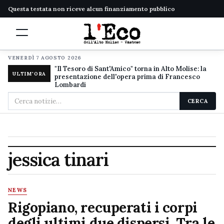
Questa testata non riceve alcun finanziamento pubblico
VENERDÌ 7 AGOSTO 2026
"Il Tesoro di Sant'Amico" torna in Alto Molise: la
ULTIM'ORA
presentazione dell'opera prima di Francesco
Lombardi
Cerca
CERCA
nel
sito
jessica tinari
NEWS
Rigopiano, recuperati i corpi
degli ultimi due dispersi. Tra le