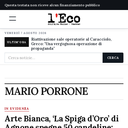
Questa testata non riceve alcun finanziamento pubblico
VENERDÌ 7 AGOSTO 2026
Riattivazione sale operatorie al Caracciolo,
ULTIM'ORA
Greco: "Una vergognosa operazione di
propaganda"
Cerca
CERCA
nel
sito
MARIO PORRONE
IN EVIDENZA
Arte Bianca, ‘La Spiga d’Oro’ di
Agnone spegne 50 candeline: