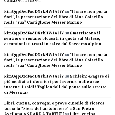
COMMENTI RECENTI
kimQqpDzdFadDXrkHWJAJiY
su
“Il mare non porta
fiori”, la presentazione del libro di Lina Colacillo
nella “sua” Castiglione Messer Marino
kimQqpDzdFadDXrkHWJAJiY
su
Smarriscono il
sentiero e restano bloccati in quota sul Matese,
escursionisti tratti in salvo dal Soccorso alpino
kimQqpDzdFadDXrkHWJAJiY
su
“Il mare non porta
fiori”, la presentazione del libro di Lina Colacillo
nella “sua” Castiglione Messer Marino
kimQqpDzdFadDXrkHWJAJiY
su
Schlein: «Pagare di
più medici e infermieri per lavorare nelle aree
interne. I soldi? Togliendoli dal ponte sullo stretto
di Messina»
Libri, cucina, convegni e prove cinofile di ricerca:
torna la “Fiera del tartufo nero” a San Pietro
Avellana ANDARE A TARTUFI
su
Libri, cucina,