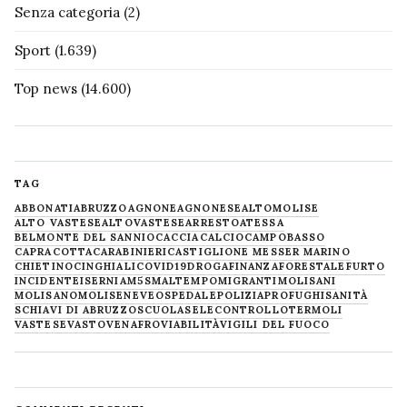
Senza categoria
(2)
Sport
(1.639)
Top news
(14.600)
TAG
ABBONATI
ABRUZZO
AGNONE
AGNONESE
ALTOMOLISE
ALTO VASTESE
ALTOVASTESE
ARRESTO
ATESSA
BELMONTE DEL SANNIO
CACCIA
CALCIO
CAMPOBASSO
CAPRACOTTA
CARABINIERI
CASTIGLIONE MESSER MARINO
CHIETINO
CINGHIALI
COVID19
DROGA
FINANZA
FORESTALE
FURTO
INCIDENTE
ISERNIA
M5S
MALTEMPO
MIGRANTI
MOLISANI
MOLISANO
MOLISE
NEVE
OSPEDALE
POLIZIA
PROFUGHI
SANITÀ
SCHIAVI DI ABRUZZO
SCUOLA
SELECONTROLLO
TERMOLI
VASTESE
VASTO
VENAFRO
VIABILITÀ
VIGILI DEL FUOCO