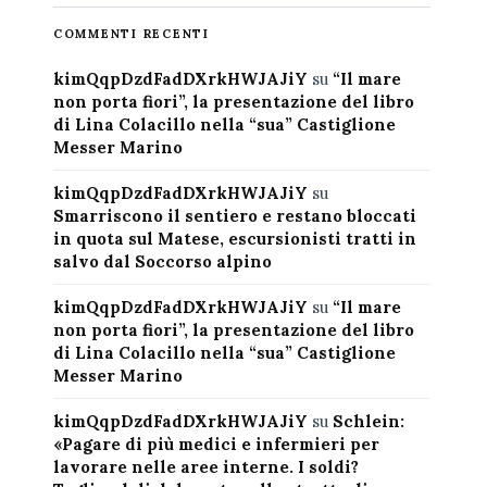
COMMENTI RECENTI
kimQqpDzdFadDXrkHWJAJiY
su
“Il mare
non porta fiori”, la presentazione del libro
di Lina Colacillo nella “sua” Castiglione
Messer Marino
kimQqpDzdFadDXrkHWJAJiY
su
Smarriscono il sentiero e restano bloccati
in quota sul Matese, escursionisti tratti in
salvo dal Soccorso alpino
kimQqpDzdFadDXrkHWJAJiY
su
“Il mare
non porta fiori”, la presentazione del libro
di Lina Colacillo nella “sua” Castiglione
Messer Marino
kimQqpDzdFadDXrkHWJAJiY
su
Schlein:
«Pagare di più medici e infermieri per
lavorare nelle aree interne. I soldi?