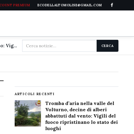
CCOUNT PREMIUM
ECODELLALTOMOLISE@GMAIL.COM
Cerca
Tromba d'aria nella valle del Volturno, decine di alberi abbattuti dal vento: Vigili del fuoco ripristinano lo stato dei luoghi
CERCA
nel
sito
ARTICOLI RECENTI
Tromba d’aria nella valle del
Volturno, decine di alberi
abbattuti dal vento: Vigili del
fuoco ripristinano lo stato dei
luoghi