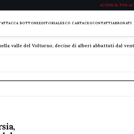
ACCEDI AL TUO A
L'ATTACCA BOTTONE
EDITORIALE
ECO CARTACEO
CONTATTI
ABBONATI
sia,