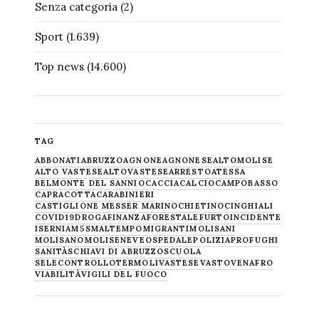
Senza categoria
(2)
Sport
(1.639)
Top news
(14.600)
TAG
ABBONATI
ABRUZZO
AGNONE
AGNONESE
ALTOMOLISE
ALTO VASTESE
ALTOVASTESE
ARRESTO
ATESSA
BELMONTE DEL SANNIO
CACCIA
CALCIO
CAMPOBASSO
CAPRACOTTA
CARABINIERI
CASTIGLIONE MESSER MARINO
CHIETINO
CINGHIALI
COVID19
DROGA
FINANZA
FORESTALE
FURTO
INCIDENTE
ISERNIA
M5S
MALTEMPO
MIGRANTI
MOLISANI
MOLISANO
MOLISE
NEVE
OSPEDALE
POLIZIA
PROFUGHI
SANITÀ
SCHIAVI DI ABRUZZO
SCUOLA
SELECONTROLLO
TERMOLI
VASTESE
VASTO
VENAFRO
VIABILITÀ
VIGILI DEL FUOCO