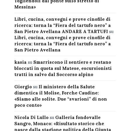
Togliendoli dal ponte sullo stretto di
Messina»
Libri, cucina, convegni e prove cinofile di
ricerca: torna la “Fiera del tartufo nero” a
San Pietro Avellana ANDARE A TARTUFI
su
Libri, cucina, convegni e prove cinofile di
ricerca: torna la “Fiera del tartufo nero” a
San Pietro Avellana
kasia
su
Smarriscono il sentiero e restano
bloccati in quota sul Matese, escursionisti
tratti in salvo dal Soccorso alpino
Giorgio
su
Il ministero della Salute
dimentica il Molise, Forche Caudine:
«Siamo alle solite. Due “svarioni” di non
poco conto»
Nicola Di Lullo
su
Galleria fondovalle
Sangro, Monaco: «Risultato storico che
nasce dalla stagione politica della Giunta