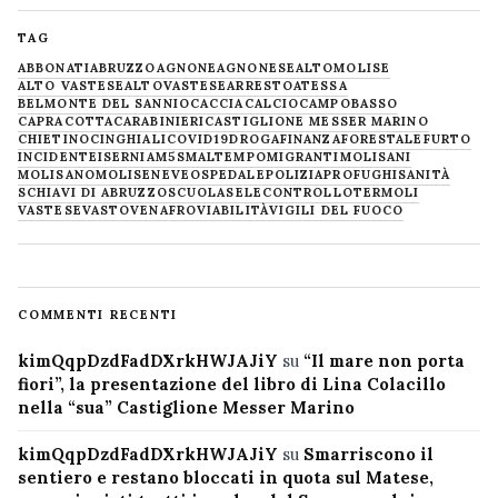
TAG
ABBONATI
ABRUZZO
AGNONE
AGNONESE
ALTOMOLISE
ALTO VASTESE
ALTOVASTESE
ARRESTO
ATESSA
BELMONTE DEL SANNIO
CACCIA
CALCIO
CAMPOBASSO
CAPRACOTTA
CARABINIERI
CASTIGLIONE MESSER MARINO
CHIETINO
CINGHIALI
COVID19
DROGA
FINANZA
FORESTALE
FURTO
INCIDENTE
ISERNIA
M5S
MALTEMPO
MIGRANTI
MOLISANI
MOLISANO
MOLISE
NEVE
OSPEDALE
POLIZIA
PROFUGHI
SANITÀ
SCHIAVI DI ABRUZZO
SCUOLA
SELECONTROLLO
TERMOLI
VASTESE
VASTO
VENAFRO
VIABILITÀ
VIGILI DEL FUOCO
COMMENTI RECENTI
kimQqpDzdFadDXrkHWJAJiY
su
“Il mare non porta
fiori”, la presentazione del libro di Lina Colacillo
nella “sua” Castiglione Messer Marino
kimQqpDzdFadDXrkHWJAJiY
su
Smarriscono il
sentiero e restano bloccati in quota sul Matese,