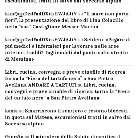
escursionisti tratti in salvo dal Soccorso alpino
kimQqpDzdFadDXrkHWJAJiY
su
“Il mare non porta
fiori”, la presentazione del libro di Lina Colacillo
nella “sua” Castiglione Messer Marino
kimQqpDzdFadDXrkHWJAJiY
su
Schlein: «Pagare di
più medici e infermieri per lavorare nelle aree
interne. I soldi? Togliendoli dal ponte sullo stretto
di Messina»
Libri, cucina, convegni e prove cinofile di ricerca:
torna la “Fiera del tartufo nero” a San Pietro
Avellana ANDARE A TARTUFI
su
Libri, cucina,
convegni e prove cinofile di ricerca: torna la “Fiera
del tartufo nero” a San Pietro Avellana
kasia
su
Smarriscono il sentiero e restano bloccati
in quota sul Matese, escursionisti tratti in salvo dal
Soccorso alpino
Giorgio
su
Il ministero della Salute dimentica il