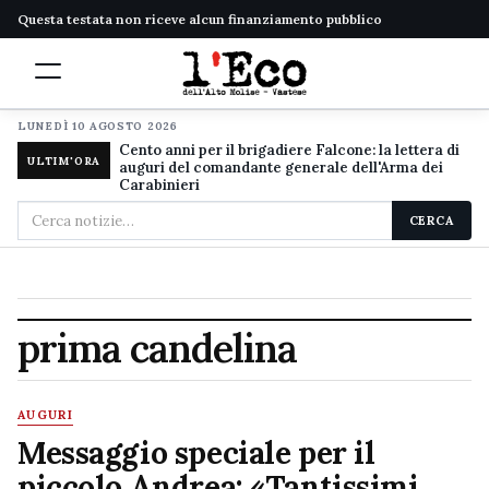
Questa testata non riceve alcun finanziamento pubblico
LUNEDÌ 10 AGOSTO 2026
Cento anni per il brigadiere Falcone: la lettera di
ULTIM'ORA
auguri del comandante generale dell'Arma dei
Carabinieri
Cerca
CERCA
nel
sito
prima candelina
AUGURI
Messaggio speciale per il
piccolo Andrea: «Tantissimi