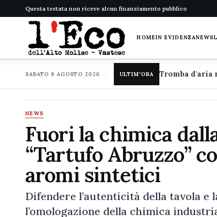
Questa testata non riceve alcun finanziamento pubblico
HOME
IN EVIDENZA
NEWS
SABATO 8 AGOSTO 2026
ULTIM'ORA
NEWS
Fuori la chimica dalla
“Tartufo Abruzzo” con
aromi sintetici
Difendere l’autenticità della tavola e 
l’omologazione della chimica industria