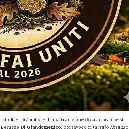
 biodiversità unica e di una tradizione di cavatura che si
a
Berardo Di Giandomenico
, portavoce di tartufo Abruzzo