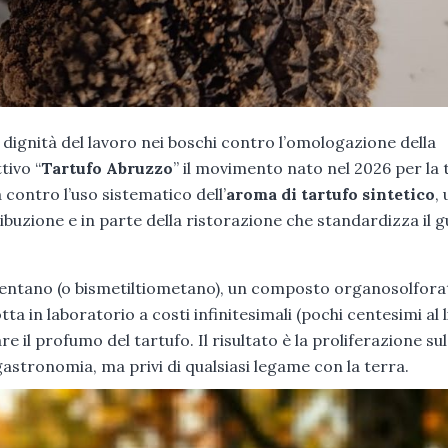
la dignità del lavoro nei boschi contro l’omologazione della
tivo “
Tartufo Abruzzo
” il movimento nato nel 2026 per la 
 contro l’uso sistematico dell’
aroma di tartufo sintetico
,
ibuzione e in parte della ristorazione che standardizza il g
.
iapentano (o bismetiltiometano), un composto organosolfora
 in laboratorio a costi infinitesimali (pochi centesimi al li
e il profumo del tartufo. Il risultato è la proliferazione sul
gastronomia, ma privi di qualsiasi legame con la terra.