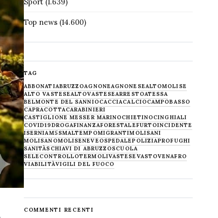
Sport
(1.639)
Top news
(14.600)
TAG
ABBONATI
ABRUZZO
AGNONE
AGNONESE
ALTOMOLISE
ALTO VASTESE
ALTOVASTESE
ARRESTO
ATESSA
BELMONTE DEL SANNIO
CACCIA
CALCIO
CAMPOBASSO
CAPRACOTTA
CARABINIERI
CASTIGLIONE MESSER MARINO
CHIETINO
CINGHIALI
COVID19
DROGA
FINANZA
FORESTALE
FURTO
INCIDENTE
ISERNIA
M5S
MALTEMPO
MIGRANTI
MOLISANI
MOLISANO
MOLISE
NEVE
OSPEDALE
POLIZIA
PROFUGHI
SANITÀ
SCHIAVI DI ABRUZZO
SCUOLA
SELECONTROLLO
TERMOLI
VASTESE
VASTO
VENAFRO
VIABILITÀ
VIGILI DEL FUOCO
COMMENTI RECENTI
,