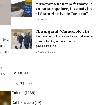
burocrazia non può fermare la
volontà popolare, il Consiglio
di Stato riattiva lo “scisma”
07 AGO 2026
Chirurgia al “Caracciolo”, Di
Lucente: «La sanità si difende
tutela
con i fatti, non con le
 una
passerelle»
usto e
07 AGO 2026
to
tro),
CATEGORIE
Auguri
(1.117)
Cultura
(1.239)
Dal Cenacolo
(29)