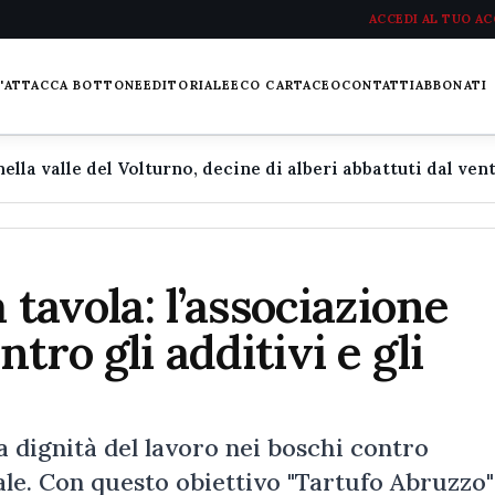
ACCEDI AL TUO A
L'ATTACCA BOTTONE
EDITORIALE
ECO CARTACEO
CONTATTI
ABBONATI
 tavola: l’associazione
tro gli additivi e gli
la dignità del lavoro nei boschi contro
le. Con questo obiettivo "Tartufo Abruzzo" 