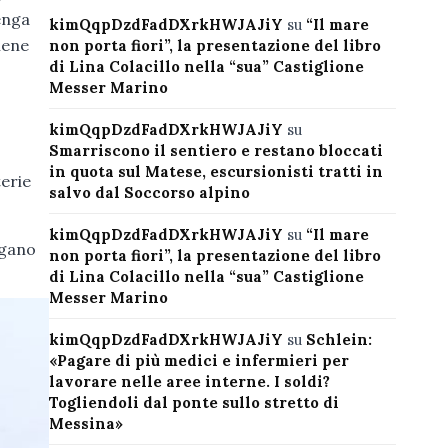
enga
kimQqpDzdFadDXrkHWJAJiY
su
“Il mare
iene
non porta fiori”, la presentazione del libro
di Lina Colacillo nella “sua” Castiglione
Messer Marino
kimQqpDzdFadDXrkHWJAJiY
su
Smarriscono il sentiero e restano bloccati
in quota sul Matese, escursionisti tratti in
terie
salvo dal Soccorso alpino
kimQqpDzdFadDXrkHWJAJiY
su
“Il mare
egano
non porta fiori”, la presentazione del libro
di Lina Colacillo nella “sua” Castiglione
Messer Marino
kimQqpDzdFadDXrkHWJAJiY
su
Schlein:
«Pagare di più medici e infermieri per
lavorare nelle aree interne. I soldi?
Togliendoli dal ponte sullo stretto di
Messina»