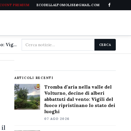
CCOUNT PREMIUM
ECODELLALTOMOLISE@GMAIL.COM
Cerca
Tromba d'aria nella valle del Volturno, decine di alberi abbattuti dal vento: Vigili del fuoco ripristinano lo stato dei luoghi
CERCA
nel
sito
ARTICOLI RECENTI
Tromba d’aria nella valle del
Volturno, decine di alberi
abbattuti dal vento: Vigili del
fuoco ripristinano lo stato dei
luoghi
07 AGO 2026
il