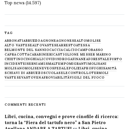
Top news
(14.597)
TAG
ABBONATI
ABRUZZO
AGNONE
AGNONESE
ALTOMOLISE
ALTO VASTESE
ALTOVASTESE
ARRESTO
ATESSA
BELMONTE DEL SANNIO
CACCIA
CALCIO
CAMPOBASSO
CAPRACOTTA
CARABINIERI
CASTIGLIONE MESSER MARINO
CHIETINO
CINGHIALI
COVID19
DROGA
FINANZA
FORESTALE
FURTO
INCIDENTE
ISERNIA
M5S
MALTEMPO
MIGRANTI
MOLISANI
MOLISANO
MOLISE
NEVE
OSPEDALE
POLIZIA
PROFUGHI
SANITÀ
SCHIAVI DI ABRUZZO
SCUOLA
SELECONTROLLO
TERMOLI
VASTESE
VASTO
VENAFRO
VIABILITÀ
VIGILI DEL FUOCO
COMMENTI RECENTI
Libri, cucina, convegni e prove cinofile di ricerca:
torna la “Fiera del tartufo nero” a San Pietro
Avellana ANDARE A TARTUFI
su
Libri, cucina,