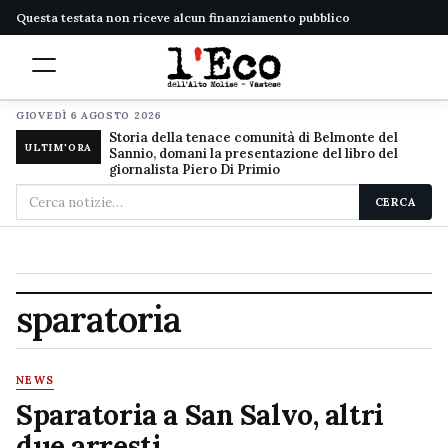
Questa testata non riceve alcun finanziamento pubblico
GIOVEDÌ 6 AGOSTO 2026
Storia della tenace comunità di Belmonte del
ULTIM'ORA
Sannio, domani la presentazione del libro del
giornalista Piero Di Primio
Cerca
CERCA
nel
sito
sparatoria
NEWS
Sparatoria a San Salvo, altri
due arresti