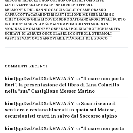
ABBONATI
ABRUZZO
AGNONE
AGNONESE
ALTOMOLISE
ALTO VASTESE
ALTOVASTESE
ARRESTO
ATESSA
BELMONTE DEL SANNIO
CACCIA
CALCIO
CAMPOBASSO
CAPRACOTTA
CARABINIERI
CASTIGLIONE MESSER MARINO
CHIETINO
CINGHIALI
COVID19
DROGA
FINANZA
FORESTALE
FURTO
INCIDENTE
ISERNIA
M5S
MALTEMPO
MIGRANTI
MOLISANI
MOLISANO
MOLISE
NEVE
OSPEDALE
POLIZIA
PROFUGHI
SANITÀ
SCHIAVI DI ABRUZZO
SCUOLA
SELECONTROLLO
TERMOLI
VASTESE
VASTO
VENAFRO
VIABILITÀ
VIGILI DEL FUOCO
COMMENTI RECENTI
kimQqpDzdFadDXrkHWJAJiY
su
“Il mare non porta
fiori”, la presentazione del libro di Lina Colacillo
nella “sua” Castiglione Messer Marino
kimQqpDzdFadDXrkHWJAJiY
su
Smarriscono il
sentiero e restano bloccati in quota sul Matese,
escursionisti tratti in salvo dal Soccorso alpino
kimQqpDzdFadDXrkHWJAJiY
su
“Il mare non porta