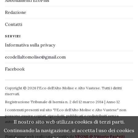
Abbonamenti EcoPlus
Redazione
Contatti
SERVIZI
Informativa sulla privacy
ecodellaltomolise@gmail.com
Facebook
Copyright © 2026 l'Eco dell'Alto Molise e Alto Vastese. Tutti i diritti
riservati.
Registrazione Tribunale di Isernia n. 2 del 12 marzo 2014 | Anno 12
I contenuti presenti sul sito "l'Eco dell'Alto Molise e Alto Vastese" non
possono essere copiati, riprodotti, pubblicati o redistribuiti senza
Il nostro sito web utilizza cookies di terzi parti.
autorizzazione espressa degli autori.
Continuando la navigazione, si accetta l uso dei cookies
Piattaforma web realizzata e gestita da
VPONE di Vittorio Paoletti