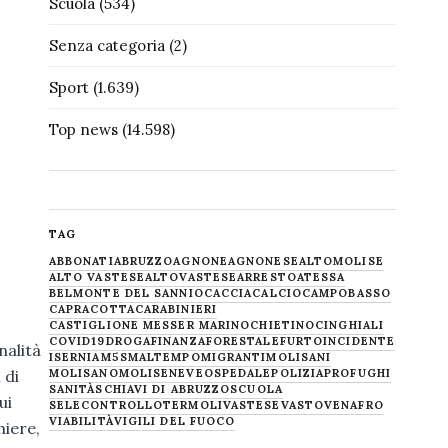
Scuola
(534)
Senza categoria
(2)
Sport
(1.639)
Top news
(14.598)
TAG
ABBONATI
ABRUZZO
AGNONE
AGNONESE
ALTOMOLISE
ALTO VASTESE
ALTOVASTESE
ARRESTO
ATESSA
BELMONTE DEL SANNIO
CACCIA
CALCIO
CAMPOBASSO
CAPRACOTTA
CARABINIERI
CASTIGLIONE MESSER MARINO
CHIETINO
CINGHIALI
COVID19
DROGA
FINANZA
FORESTALE
FURTO
INCIDENTE
nalità
ISERNIA
M5S
MALTEMPO
MIGRANTI
MOLISANI
MOLISANO
MOLISE
NEVE
OSPEDALE
POLIZIA
PROFUGHI
 di
SANITÀ
SCHIAVI DI ABRUZZO
SCUOLA
ui
SELECONTROLLO
TERMOLI
VASTESE
VASTO
VENAFRO
VIABILITÀ
VIGILI DEL FUOCO
hiere,