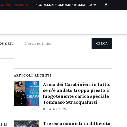
CCOUNT PREMIUM
ECODELLALTOMOLISE@GMAIL.COM
Cerca
Arma dei Carabinieri in lutto: se n'è andato troppo presto il luogotenente carica speciale Tommaso Stracqualursi
CERCA
nel
sito
l
ARTICOLI RECENTI
Arma dei Carabinieri in lutto:
se n’è andato troppo presto il
luogotenente carica speciale
Tommaso Stracqualursi
06 AGO 2026
ura
Tre escursionisti in difficoltà