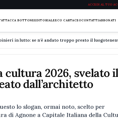
ACCEDI AL TUO A
L'ATTACCA BOTTONE
EDITORIALE
ECO CARTACEO
CONTATTI
ABBONATI
 cultura 2026, svelato i
ato dall’architetto
uesto lo slogan, ormai noto, scelto per
a di Agnone a Capitale Italiana della Cult