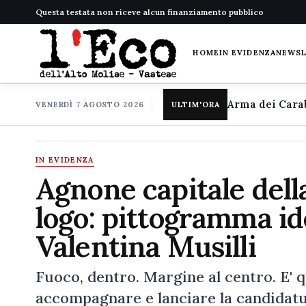
Questa testata non riceve alcun finanziamento pubblico
HOME
IN EVIDENZA
NEWS
VENERDÌ 7 AGOSTO 2026
ULTIM'ORA
IN EVIDENZA
Agnone capitale della
logo: pittogramma ide
Valentina Musilli
Fuoco, dentro. Margine al centro. E' q
accompagnare e lanciare la candidatur