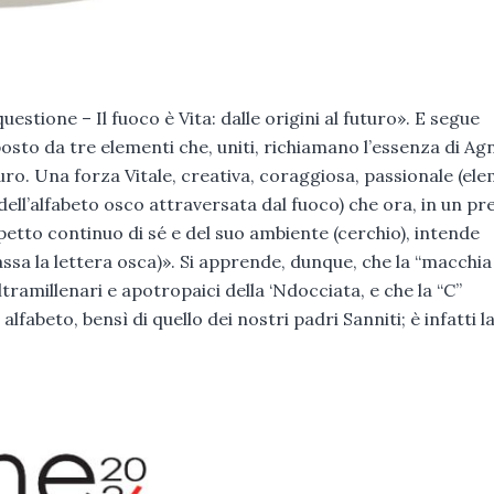
uestione – Il fuoco è Vita: dalle origini al futuro». E segue
to da tre elementi che, uniti, richiamano l’essenza di Agn
uro. Una forza Vitale, creativa, coraggiosa, passionale (el
dell’alfabeto osco attraversata dal fuoco) che ora, in un p
petto continuo di sé e del suo ambiente (cerchio), intende
assa la lettera osca)». Si apprende, dunque, che la “macchia
ultramillenari e apotropaici della ‘Ndocciata, e che la “C”
fabeto, bensì di quello dei nostri padri Sanniti; è infatti la