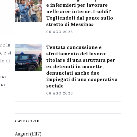
e infermieri per lavorare
nelle aree interne. I soldi?
Togliendoli dal ponte sullo
stretto di Messina»
06 AGO 2026
re la
Tentata concussione e
 e si
sfruttamento del lavoro:
titolare di una struttura per
le di
ex detenuti in manette,
denunciati anche due
una
impiegati di una cooperativa
 ma
sociale
06 AGO 2026
CATEGORIE
Auguri
(1.117)