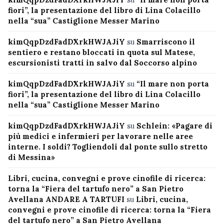
fiori”, la presentazione del libro di Lina Colacillo
nella “sua” Castiglione Messer Marino
kimQqpDzdFadDXrkHWJAJiY
su
Smarriscono il
sentiero e restano bloccati in quota sul Matese,
escursionisti tratti in salvo dal Soccorso alpino
kimQqpDzdFadDXrkHWJAJiY
su
“Il mare non porta
fiori”, la presentazione del libro di Lina Colacillo
nella “sua” Castiglione Messer Marino
kimQqpDzdFadDXrkHWJAJiY
su
Schlein: «Pagare di
più medici e infermieri per lavorare nelle aree
interne. I soldi? Togliendoli dal ponte sullo stretto
di Messina»
Libri, cucina, convegni e prove cinofile di ricerca:
torna la “Fiera del tartufo nero” a San Pietro
Avellana ANDARE A TARTUFI
su
Libri, cucina,
convegni e prove cinofile di ricerca: torna la “Fiera
del tartufo nero” a San Pietro Avellana