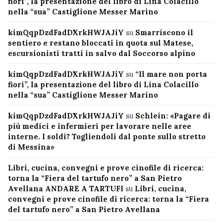
fiori”, la presentazione del libro di Lina Colacillo
nella “sua” Castiglione Messer Marino
kimQqpDzdFadDXrkHWJAJiY
su
Smarriscono il
sentiero e restano bloccati in quota sul Matese,
escursionisti tratti in salvo dal Soccorso alpino
kimQqpDzdFadDXrkHWJAJiY
su
“Il mare non porta
fiori”, la presentazione del libro di Lina Colacillo
nella “sua” Castiglione Messer Marino
kimQqpDzdFadDXrkHWJAJiY
su
Schlein: «Pagare di
più medici e infermieri per lavorare nelle aree
interne. I soldi? Togliendoli dal ponte sullo stretto
di Messina»
Libri, cucina, convegni e prove cinofile di ricerca:
torna la “Fiera del tartufo nero” a San Pietro
Avellana ANDARE A TARTUFI
su
Libri, cucina,
convegni e prove cinofile di ricerca: torna la “Fiera
del tartufo nero” a San Pietro Avellana