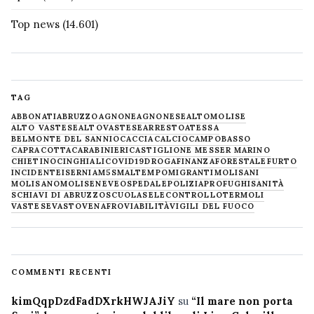
Top news
(14.601)
TAG
ABBONATI
ABRUZZO
AGNONE
AGNONESE
ALTOMOLISE
ALTO VASTESE
ALTOVASTESE
ARRESTO
ATESSA
BELMONTE DEL SANNIO
CACCIA
CALCIO
CAMPOBASSO
CAPRACOTTA
CARABINIERI
CASTIGLIONE MESSER MARINO
CHIETINO
CINGHIALI
COVID19
DROGA
FINANZA
FORESTALE
FURTO
INCIDENTE
ISERNIA
M5S
MALTEMPO
MIGRANTI
MOLISANI
MOLISANO
MOLISE
NEVE
OSPEDALE
POLIZIA
PROFUGHI
SANITÀ
SCHIAVI DI ABRUZZO
SCUOLA
SELECONTROLLO
TERMOLI
VASTESE
VASTO
VENAFRO
VIABILITÀ
VIGILI DEL FUOCO
COMMENTI RECENTI
kimQqpDzdFadDXrkHWJAJiY
su
“Il mare non porta