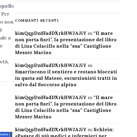
 quello
. Per
COMMENTI RECENTI
vo non
i
kimQqpDzdFadDXrkHWJAJiY
su
“Il mare
ale a
non porta fiori”, la presentazione del libro
 e
di Lina Colacillo nella “sua” Castiglione
Messer Marino
età,
kimQqpDzdFadDXrkHWJAJiY
su
Smarriscono il sentiero e restano bloccati
in quota sul Matese, escursionisti tratti in
salvo dal Soccorso alpino
kimQqpDzdFadDXrkHWJAJiY
su
“Il mare
non porta fiori”, la presentazione del libro
di Lina Colacillo nella “sua” Castiglione
Messer Marino
kimQqpDzdFadDXrkHWJAJiY
su
Schlein:
«Pagare di più medici e infermieri per