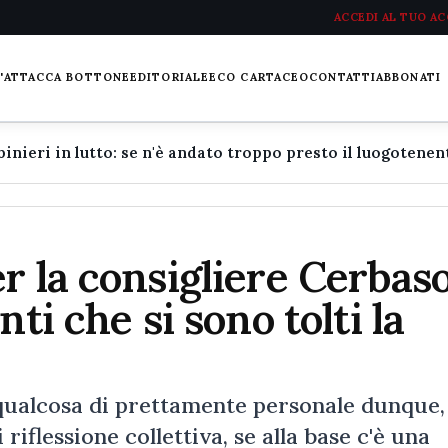
ACCEDI AL TUO A
L'ATTACCA BOTTONE
EDITORIALE
ECO CARTACEO
CONTATTI
ABBONATI
r la consigliere Cerbaso
ti che si sono tolti la
ualcosa di prettamente personale dunque,
riflessione collettiva, se alla base c'è una