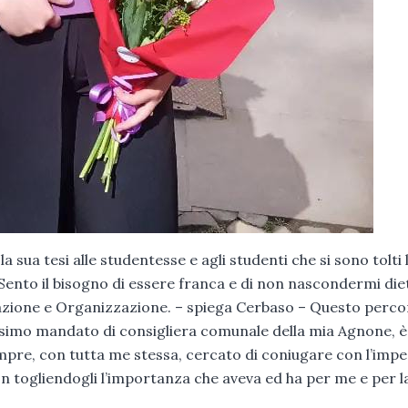
a sua tesi alle studentesse e agli studenti che si sono tolti l
«Sento il bisogno di essere franca e di non nascondermi diet
trazione e Organizzazione. – spiega Cerbaso – Questo perc
issimo mandato di consigliera comunale della mia Agnone, è
mpre, con tutta me stessa, cercato di coniugare con l’imp
non togliendogli l’importanza che aveva ed ha per me e per l