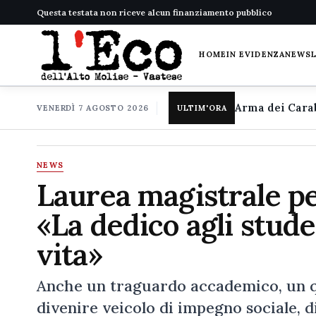
Questa testata non riceve alcun finanziamento pubblico
HOME
IN EVIDENZA
NEWS
VENERDÌ 7 AGOSTO 2026
ULTIM'ORA
NEWS
Laurea magistrale pe
«La dedico agli studen
vita»
Anche un traguardo accademico, un q
divenire veicolo di impegno sociale, di 