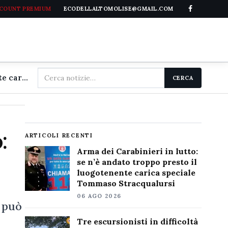
CCOUNT PREMIUM
ECODELLALTOMOLISE@GMAIL.COM
Cerca
Arma dei Carabinieri in lutto: se n'è andato troppo presto il luogotenente carica speciale Tommaso Stracqualursi
CERCA
nel
sito
:
ARTICOLI RECENTI
Arma dei Carabinieri in lutto:
se n’è andato troppo presto il
luogotenente carica speciale
Tommaso Stracqualursi
06 AGO 2026
 può
Tre escursionisti in difficoltà