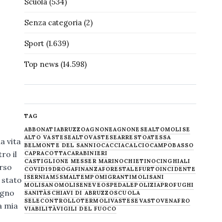
Scuola
(534)
Senza categoria
(2)
Sport
(1.639)
Top news
(14.598)
TAG
ABBONATI
ABRUZZO
AGNONE
AGNONESE
ALTOMOLISE
ALTO VASTESE
ALTOVASTESE
ARRESTO
ATESSA
a vita
BELMONTE DEL SANNIO
CACCIA
CALCIO
CAMPOBASSO
ro il
CAPRACOTTA
CARABINIERI
CASTIGLIONE MESSER MARINO
CHIETINO
CINGHIALI
orso
COVID19
DROGA
FINANZA
FORESTALE
FURTO
INCIDENTE
ISERNIA
M5S
MALTEMPO
MIGRANTI
MOLISANI
 stato
MOLISANO
MOLISE
NEVE
OSPEDALE
POLIZIA
PROFUGHI
egno
SANITÀ
SCHIAVI DI ABRUZZO
SCUOLA
SELECONTROLLO
TERMOLI
VASTESE
VASTO
VENAFRO
a mia
VIABILITÀ
VIGILI DEL FUOCO