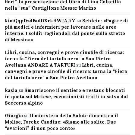
fiori”, la presentazione del libro di Lina Colacillo
nella “sua” Castiglione Messer Marino
kimQqpDzdFadDXrkHWJAJiY
su
Schlein: «Pagare di
più medici e infermieri per lavorare nelle aree
interne. I soldi? Togliendoli dal ponte sullo stretto
di Messina»
Libri, cucina, convegni e prove cinofile di ricerca:
torna la “Fiera del tartufo nero” a San Pietro
Avellana ANDARE A TARTUFI
su
Libri, cucina,
convegni e prove cinofile di ricerca: torna la “Fiera
del tartufo nero” a San Pietro Avellana
kasia
su
Smarriscono il sentiero e restano bloccati
in quota sul Matese, escursionisti tratti in salvo dal
Soccorso alpino
Giorgio
su
Il ministero della Salute dimentica il
Molise, Forche Caudine: «Siamo alle solite. Due
“svarioni” di non poco conto»