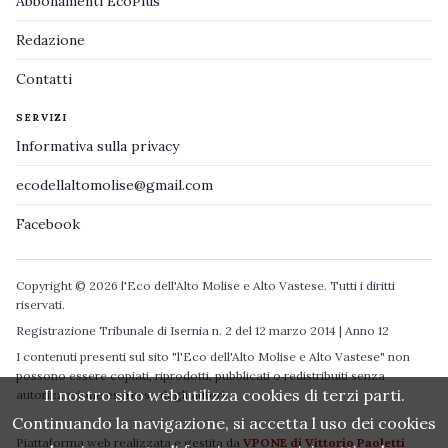
Abbonamenti EcoPlus
Redazione
Contatti
SERVIZI
Informativa sulla privacy
ecodellaltomolise@gmail.com
Facebook
Copyright © 2026 l'Eco dell'Alto Molise e Alto Vastese. Tutti i diritti
riservati.
Registrazione Tribunale di Isernia n. 2 del 12 marzo 2014 | Anno 12
I contenuti presenti sul sito "l'Eco dell'Alto Molise e Alto Vastese" non
possono essere copiati, riprodotti, pubblicati o redistribuiti senza
Il nostro sito web utilizza cookies di terzi parti.
autorizzazione espressa degli autori.
Continuando la navigazione, si accetta l uso dei cookies
Piattaforma web realizzata e gestita da
VPONE di Vittorio Paoletti