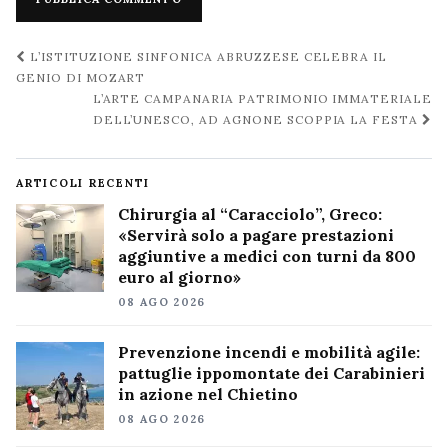
Navigazione
L’ISTITUZIONE SINFONICA ABRUZZESE CELEBRA IL
post
GENIO DI MOZART
L’ARTE CAMPANARIA PATRIMONIO IMMATERIALE
DELL’UNESCO, AD AGNONE SCOPPIA LA FESTA
ARTICOLI RECENTI
Chirurgia al “Caracciolo”, Greco:
«Servirà solo a pagare prestazioni
aggiuntive a medici con turni da 800
euro al giorno»
08 AGO 2026
Prevenzione incendi e mobilità agile:
pattuglie ippomontate dei Carabinieri
in azione nel Chietino
08 AGO 2026