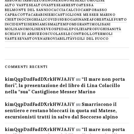
ABBONATI
ABRUZZO
AGNONE
AGNONESE
ALTOMOLISE
ALTO VASTESE
ALTOVASTESE
ARRESTO
ATESSA
BELMONTE DEL SANNIO
CACCIA
CALCIO
CAMPOBASSO
CAPRACOTTA
CARABINIERI
CASTIGLIONE MESSER MARINO
CHIETINO
CINGHIALI
COVID19
DROGA
FINANZA
FORESTALE
FURTO
INCIDENTE
ISERNIA
M5S
MALTEMPO
MIGRANTI
MOLISANI
MOLISANO
MOLISE
NEVE
OSPEDALE
POLIZIA
PROFUGHI
SANITÀ
SCHIAVI DI ABRUZZO
SCUOLA
SELECONTROLLO
TERMOLI
VASTESE
VASTO
VENAFRO
VIABILITÀ
VIGILI DEL FUOCO
COMMENTI RECENTI
kimQqpDzdFadDXrkHWJAJiY
su
“Il mare non porta
fiori”, la presentazione del libro di Lina Colacillo
nella “sua” Castiglione Messer Marino
kimQqpDzdFadDXrkHWJAJiY
su
Smarriscono il
sentiero e restano bloccati in quota sul Matese,
escursionisti tratti in salvo dal Soccorso alpino
kimQqpDzdFadDXrkHWJAJiY
su
“Il mare non porta