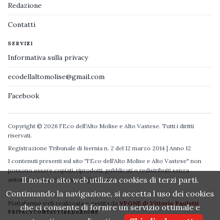
Redazione
Contatti
SERVIZI
Informativa sulla privacy
ecodellaltomolise@gmail.com
Facebook
Copyright © 2026 l'Eco dell'Alto Molise e Alto Vastese. Tutti i diritti
riservati.
Registrazione Tribunale di Isernia n. 2 del 12 marzo 2014 | Anno 12
I contenuti presenti sul sito "l'Eco dell'Alto Molise e Alto Vastese" non
possono essere copiati, riprodotti, pubblicati o redistribuiti senza
Il nostro sito web utilizza cookies di terzi parti.
autorizzazione espressa degli autori.
Continuando la navigazione, si accetta l uso dei cookies
Piattaforma web realizzata e gestita da
VPONE di Vittorio Paoletti
che ci consente di fornire un servizio ottimale e
PRIVACY
CONTATTI
REDAZIONE