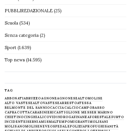
PUBBLIREDAZIONALE
(25)
Scuola
(534)
Senza categoria
(2)
Sport
(1.639)
Top news
(14.595)
TAG
ABBONATI
ABRUZZO
AGNONE
AGNONESE
ALTOMOLISE
ALTO VASTESE
ALTOVASTESE
ARRESTO
ATESSA
BELMONTE DEL SANNIO
CACCIA
CALCIO
CAMPOBASSO
CAPRACOTTA
CARABINIERI
CASTIGLIONE MESSER MARINO
CHIETINO
CINGHIALI
COVID19
DROGA
FINANZA
FORESTALE
FURTO
INCIDENTE
ISERNIA
M5S
MALTEMPO
MIGRANTI
MOLISANI
MOLISANO
MOLISE
NEVE
OSPEDALE
POLIZIA
PROFUGHI
SANITÀ
SCHIAVI DI ABRUZZO
SCUOLA
SELECONTROLLO
TERMOLI