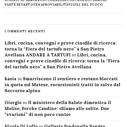
VASTESE
VASTO
VENAFRO
VIABILITÀ
VIGILI DEL FUOCO
COMMENTI RECENTI
Libri, cucina, convegni e prove cinofile di ricerca:
torna la “Fiera del tartufo nero” a San Pietro
Avellana ANDARE A TARTUFI
su
Libri, cucina,
convegni e prove cinofile di ricerca: torna la “Fiera
del tartufo nero” a San Pietro Avellana
kasia
su
Smarriscono il sentiero e restano bloccati
in quota sul Matese, escursionisti tratti in salvo dal
Soccorso alpino
Giorgio
su
Il ministero della Salute dimentica il
Molise, Forche Caudine: «Siamo alle solite. Due
“svarioni” di non poco conto»
Nicola Di Lullo
su
Galleria fondovalle Sangro,