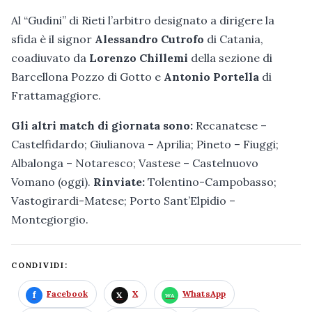
Al “Gudini” di Rieti l’arbitro designato a dirigere la
sfida è il signor
Alessandro Cutrofo
di Catania,
coadiuvato da
Lorenzo Chillemi
della sezione di
Barcellona Pozzo di Gotto e
Antonio Portella
di
Frattamaggiore.
Gli altri match di giornata sono:
Recanatese –
Castelfidardo; Giulianova – Aprilia; Pineto – Fiuggi;
Albalonga – Notaresco; Vastese – Castelnuovo
Vomano (oggi).
Rinviate:
Tolentino-Campobasso;
Vastogirardi-Matese; Porto Sant’Elpidio –
Montegiorgio.
CONDIVIDI:
Facebook
X
WhatsApp