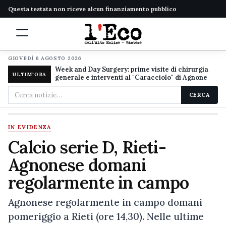
Questa testata non riceve alcun finanziamento pubblico
GIOVEDÌ 6 AGOSTO 2026
Week and Day Surgery: prime visite di chirurgia
ULTIM'ORA
generale e interventi al "Caracciolo" di Agnone
Cerca
CERCA
nel
sito
IN EVIDENZA
Calcio serie D, Rieti-
Agnonese domani
regolarmente in campo
Agnonese regolarmente in campo domani
pomeriggio a Rieti (ore 14,30). Nelle ultime