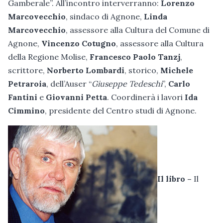
Gamberale”. All’incontro interverranno:
Lorenzo
Marcovecchio
, sindaco di Agnone,
Linda
Marcovecchio
, assessore alla Cultura del Comune di
Agnone,
Vincenzo Cotugno
, assessore alla Cultura
della Regione Molise,
Francesco Paolo Tanzj
,
scrittore,
Norberto Lombardi
, storico,
Michele
Petraroia
, dell’Auser “
Giuseppe Tedeschi
”,
Carlo
Fantini
e
Giovanni Petta
. Coordinerà i lavori
Ida
Cimmino
, presidente del Centro studi di Agnone.
Il libro –
Il