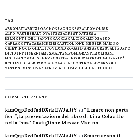
TAG
ABBONATI
ABRUZZO
AGNONE
AGNONESE
ALTOMOLISE
ALTO VASTESE
ALTOVASTESE
ARRESTO
ATESSA
BELMONTE DEL SANNIO
CACCIA
CALCIO
CAMPOBASSO
CAPRACOTTA
CARABINIERI
CASTIGLIONE MESSER MARINO
CHIETINO
CINGHIALI
COVID19
DROGA
FINANZA
FORESTALE
FURTO
INCIDENTE
ISERNIA
M5S
MALTEMPO
MIGRANTI
MOLISANI
MOLISANO
MOLISE
NEVE
OSPEDALE
POLIZIA
PROFUGHI
SANITÀ
SCHIAVI DI ABRUZZO
SCUOLA
SELECONTROLLO
TERMOLI
VASTESE
VASTO
VENAFRO
VIABILITÀ
VIGILI DEL FUOCO
COMMENTI RECENTI
kimQqpDzdFadDXrkHWJAJiY
su
“Il mare non porta
fiori”, la presentazione del libro di Lina Colacillo
nella “sua” Castiglione Messer Marino
kimQqpDzdFadDXrkHWJAJiY
su
Smarriscono il