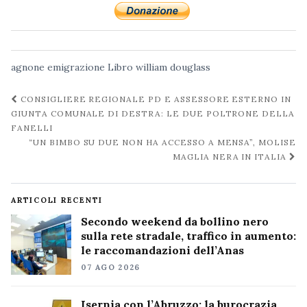
agnone
emigrazione
Libro
william douglass
Navigazione
CONSIGLIERE REGIONALE PD E ASSESSORE ESTERNO IN
post
GIUNTA COMUNALE DI DESTRA: LE DUE POLTRONE DELLA
FANELLI
“UN BIMBO SU DUE NON HA ACCESSO A MENSA”, MOLISE
MAGLIA NERA IN ITALIA
ARTICOLI RECENTI
Secondo weekend da bollino nero
sulla rete stradale, traffico in aumento:
le raccomandazioni dell’Anas
07 AGO 2026
Isernia con l’Abruzzo: la burocrazia