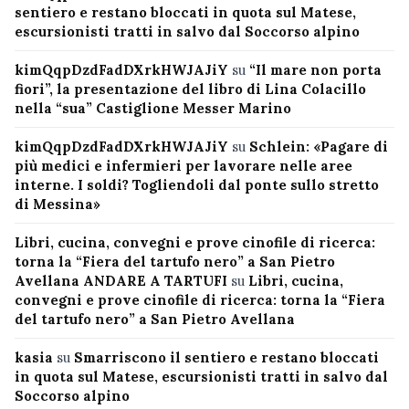
sentiero e restano bloccati in quota sul Matese,
escursionisti tratti in salvo dal Soccorso alpino
kimQqpDzdFadDXrkHWJAJiY
su
“Il mare non porta
fiori”, la presentazione del libro di Lina Colacillo
nella “sua” Castiglione Messer Marino
kimQqpDzdFadDXrkHWJAJiY
su
Schlein: «Pagare di
più medici e infermieri per lavorare nelle aree
interne. I soldi? Togliendoli dal ponte sullo stretto
di Messina»
Libri, cucina, convegni e prove cinofile di ricerca:
torna la “Fiera del tartufo nero” a San Pietro
Avellana ANDARE A TARTUFI
su
Libri, cucina,
convegni e prove cinofile di ricerca: torna la “Fiera
del tartufo nero” a San Pietro Avellana
kasia
su
Smarriscono il sentiero e restano bloccati
in quota sul Matese, escursionisti tratti in salvo dal
Soccorso alpino