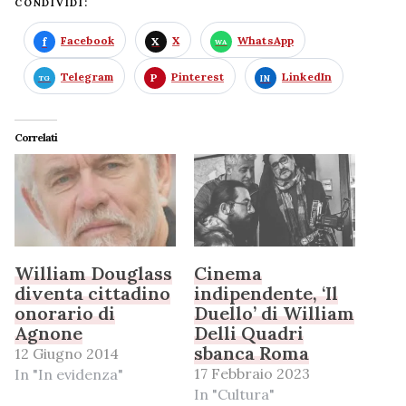
CONDIVIDI:
Facebook
X
WhatsApp
Telegram
Pinterest
LinkedIn
Correlati
William Douglass
Cinema
diventa cittadino
indipendente, ‘Il
onorario di
Duello’ di William
Agnone
Delli Quadri
sbanca Roma
12 Giugno 2014
17 Febbraio 2023
In "In evidenza"
In "Cultura"