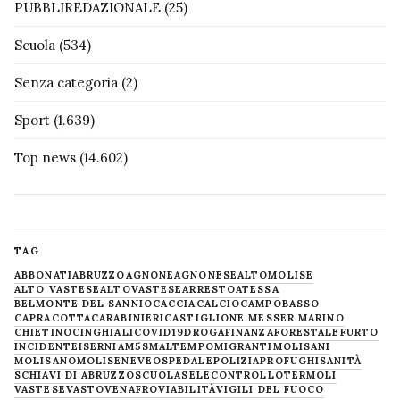
PUBBLIREDAZIONALE
(25)
Scuola
(534)
Senza categoria
(2)
Sport
(1.639)
Top news
(14.602)
TAG
ABBONATI
ABRUZZO
AGNONE
AGNONESE
ALTOMOLISE
ALTO VASTESE
ALTOVASTESE
ARRESTO
ATESSA
BELMONTE DEL SANNIO
CACCIA
CALCIO
CAMPOBASSO
CAPRACOTTA
CARABINIERI
CASTIGLIONE MESSER MARINO
CHIETINO
CINGHIALI
COVID19
DROGA
FINANZA
FORESTALE
FURTO
INCIDENTE
ISERNIA
M5S
MALTEMPO
MIGRANTI
MOLISANI
MOLISANO
MOLISE
NEVE
OSPEDALE
POLIZIA
PROFUGHI
SANITÀ
SCHIAVI DI ABRUZZO
SCUOLA
SELECONTROLLO
TERMOLI
VASTESE
VASTO
VENAFRO
VIABILITÀ
VIGILI DEL FUOCO