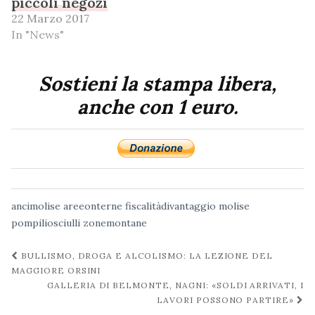
piccoli negozi
22 Marzo 2017
In "News"
Sostieni la stampa libera,
anche con 1 euro.
ancimolise
areeonterne
fiscalitàdivantaggio
molise
pompiliosciulli
zonemontane
Navigazione
BULLISMO, DROGA E ALCOLISMO: LA LEZIONE DEL
post
MAGGIORE ORSINI
GALLERIA DI BELMONTE, NAGNI: «SOLDI ARRIVATI, I
LAVORI POSSONO PARTIRE»