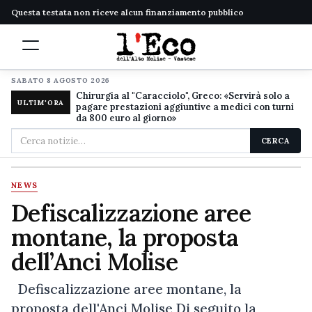
Questa testata non riceve alcun finanziamento pubblico
SABATO 8 AGOSTO 2026
Chirurgia al "Caracciolo", Greco: «Servirà solo a
ULTIM'ORA
pagare prestazioni aggiuntive a medici con turni
da 800 euro al giorno»
Cerca
CERCA
nel
sito
NEWS
Defiscalizzazione aree
montane, la proposta
dell’Anci Molise
Defiscalizzazione aree montane, la
proposta dell'Anci Molise Di seguito la