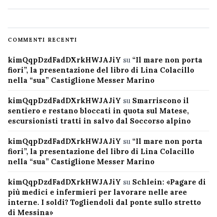
COMMENTI RECENTI
kimQqpDzdFadDXrkHWJAJiY
su
“Il mare non porta
fiori”, la presentazione del libro di Lina Colacillo
nella “sua” Castiglione Messer Marino
kimQqpDzdFadDXrkHWJAJiY
su
Smarriscono il
sentiero e restano bloccati in quota sul Matese,
escursionisti tratti in salvo dal Soccorso alpino
kimQqpDzdFadDXrkHWJAJiY
su
“Il mare non porta
fiori”, la presentazione del libro di Lina Colacillo
nella “sua” Castiglione Messer Marino
kimQqpDzdFadDXrkHWJAJiY
su
Schlein: «Pagare di
più medici e infermieri per lavorare nelle aree
interne. I soldi? Togliendoli dal ponte sullo stretto
di Messina»