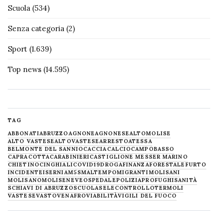
Scuola
(534)
Senza categoria
(2)
Sport
(1.639)
Top news
(14.595)
TAG
ABBONATI
ABRUZZO
AGNONE
AGNONESE
ALTOMOLISE
ALTO VASTESE
ALTOVASTESE
ARRESTO
ATESSA
BELMONTE DEL SANNIO
CACCIA
CALCIO
CAMPOBASSO
CAPRACOTTA
CARABINIERI
CASTIGLIONE MESSER MARINO
CHIETINO
CINGHIALI
COVID19
DROGA
FINANZA
FORESTALE
FURTO
INCIDENTE
ISERNIA
M5S
MALTEMPO
MIGRANTI
MOLISANI
MOLISANO
MOLISE
NEVE
OSPEDALE
POLIZIA
PROFUGHI
SANITÀ
SCHIAVI DI ABRUZZO
SCUOLA
SELECONTROLLO
TERMOLI
VASTESE
VASTO
VENAFRO
VIABILITÀ
VIGILI DEL FUOCO