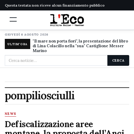
Questa testata non riceve alcun finanziamento pubblico
GIOVEDÌ 6 AGOSTO 2026
"Il mare non porta fiori", la presentazione del libro
ULTIM'ORA
di Lina Colacillo nella "sua" Castiglione Messer
Marino
Cerca
CERCA
nel
sito
pompiliosciulli
NEWS
Defiscalizzazione aree
montane, la proposta dell’Anci