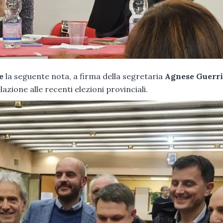
e
la seguente nota, a firma della segretaria
Agnese Guerri
relazione alle recenti elezioni provinciali.