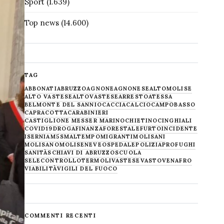
Sport
(1.639)
Top news
(14.600)
TAG
ABBONATI
ABRUZZO
AGNONE
AGNONESE
ALTOMOLISE
ALTO VASTESE
ALTOVASTESE
ARRESTO
ATESSA
BELMONTE DEL SANNIO
CACCIA
CALCIO
CAMPOBASSO
CAPRACOTTA
CARABINIERI
CASTIGLIONE MESSER MARINO
CHIETINO
CINGHIALI
COVID19
DROGA
FINANZA
FORESTALE
FURTO
INCIDENTE
ISERNIA
M5S
MALTEMPO
MIGRANTI
MOLISANI
MOLISANO
MOLISE
NEVE
OSPEDALE
POLIZIA
PROFUGHI
SANITÀ
SCHIAVI DI ABRUZZO
SCUOLA
SELECONTROLLO
TERMOLI
VASTESE
VASTO
VENAFRO
VIABILITÀ
VIGILI DEL FUOCO
COMMENTI RECENTI