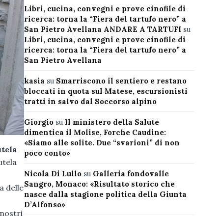
Libri, cucina, convegni e prove cinofile di
ricerca: torna la “Fiera del tartufo nero” a
San Pietro Avellana ANDARE A TARTUFI
su
Libri, cucina, convegni e prove cinofile di
ricerca: torna la “Fiera del tartufo nero” a
San Pietro Avellana
kasia
su
Smarriscono il sentiero e restano
bloccati in quota sul Matese, escursionisti
tratti in salvo dal Soccorso alpino
Giorgio
su
Il ministero della Salute
dimentica il Molise, Forche Caudine:
«Siamo alle solite. Due “svarioni” di non
tela
poco conto»
utela
Nicola Di Lullo
su
Galleria fondovalle
Sangro, Monaco: «Risultato storico che
a delle
nasce dalla stagione politica della Giunta
D’Alfonso»
 nostri