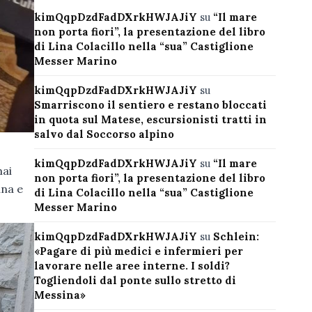
kimQqpDzdFadDXrkHWJAJiY
su
“Il mare
non porta fiori”, la presentazione del libro
di Lina Colacillo nella “sua” Castiglione
Messer Marino
kimQqpDzdFadDXrkHWJAJiY
su
Smarriscono il sentiero e restano bloccati
in quota sul Matese, escursionisti tratti in
salvo dal Soccorso alpino
kimQqpDzdFadDXrkHWJAJiY
su
“Il mare
mai
non porta fiori”, la presentazione del libro
ana e
di Lina Colacillo nella “sua” Castiglione
Messer Marino
kimQqpDzdFadDXrkHWJAJiY
su
Schlein:
«Pagare di più medici e infermieri per
lavorare nelle aree interne. I soldi?
Togliendoli dal ponte sullo stretto di
Messina»