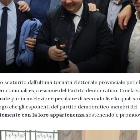
to scaturito dall’ultima tornata elettorale provinciale per c
lieri comunali espressione del Partito democratico. Con la 
erate
pur in un’elezione peculiare di secondo livello quali so
luogo che gli esponenti del partito democratico membri del
temente con la loro appartenenza
sostenendo e promuo