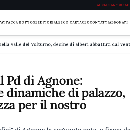
ACCEDI AL TUO A
L'ATTACCA BOTTONE
EDITORIALE
ECO CARTACEO
CONTATTI
ABBONATI
il Pd di Agnone:
 dinamiche di palazzo,
za per il nostro
ini" di Agnone la seguente nota, a firma de