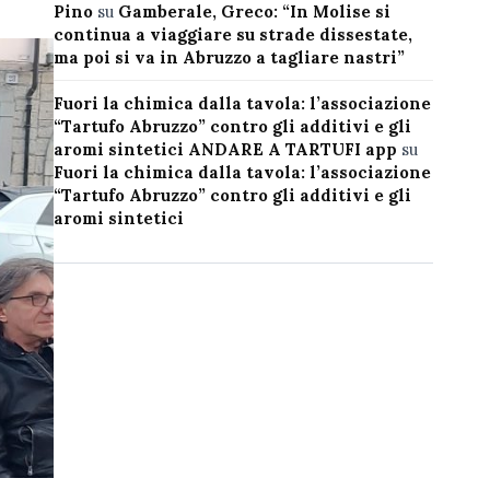
Pino
su
Gamberale, Greco: “In Molise si
continua a viaggiare su strade dissestate,
ma poi si va in Abruzzo a tagliare nastri”
Fuori la chimica dalla tavola: l’associazione
“Tartufo Abruzzo” contro gli additivi e gli
aromi sintetici ANDARE A TARTUFI app
su
Fuori la chimica dalla tavola: l’associazione
“Tartufo Abruzzo” contro gli additivi e gli
aromi sintetici