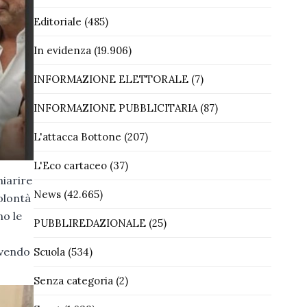
Editoriale
(485)
In evidenza
(19.906)
INFORMAZIONE ELETTORALE
(7)
INFORMAZIONE PUBBLICITARIA
(87)
L'attacca Bottone
(207)
L'Eco cartaceo
(37)
hiarire
News
(42.665)
volontà
no le
PUBBLIREDAZIONALE
(25)
vendo
Scuola
(534)
Senza categoria
(2)