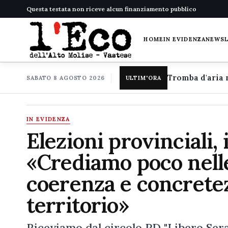
Questa testata non riceve alcun finanziamento pubblico
HOME
IN EVIDENZA
NEWS
SABATO 8 AGOSTO 2026
ULTIM'ORA
IN EVIDENZA
Elezioni provinciali, 
«Crediamo poco nelle
coerenza e concretez
territorio»
Riceviamo dal circolo PD "Libero Seraf