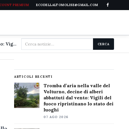
CCOUNT PREMIUM
ECODELLALTOMOLISE@GMAIL.COM
Cerca
Tromba d'aria nella valle del Volturno, decine di alberi abbattuti dal vento: Vigili del fuoco ripristinano lo stato dei luoghi
CERCA
nel
sito
ARTICOLI RECENTI
Tromba d’aria nella valle del
Volturno, decine di alberi
abbattuti dal vento: Vigili del
fuoco ripristinano lo stato dei
luoghi
07 AGO 2026
lla