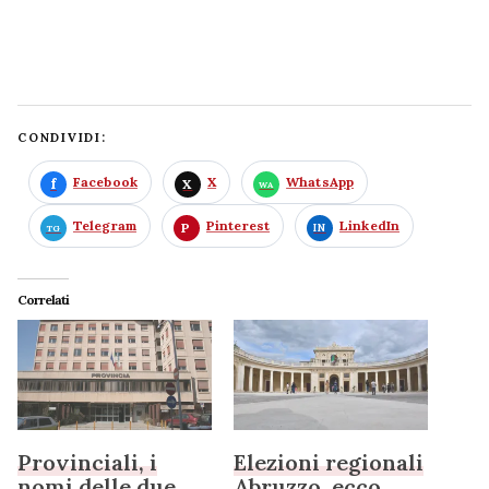
CONDIVIDI:
Facebook
X
WhatsApp
Telegram
Pinterest
LinkedIn
Correlati
Provinciali, i
Elezioni regionali
nomi delle due
Abruzzo, ecco