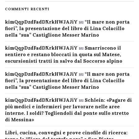
COMMENTI RECENTI
kimQqpDzdFadDXrkHWJAJiY
su
“Il mare non porta
fiori”, la presentazione del libro di Lina Colacillo
nella “sua” Castiglione Messer Marino
kimQqpDzdFadDXrkHWJAJiY
su
Smarriscono il
sentiero e restano bloccati in quota sul Matese,
escursionisti tratti in salvo dal Soccorso alpino
kimQqpDzdFadDXrkHWJAJiY
su
“Il mare non porta
fiori”, la presentazione del libro di Lina Colacillo
nella “sua” Castiglione Messer Marino
kimQqpDzdFadDXrkHWJAJiY
su
Schlein: «Pagare di
più medici e infermieri per lavorare nelle aree
interne. I soldi? Togliendoli dal ponte sullo stretto
di Messina»
Libri, cucina, convegni e prove cinofile di ricerca: