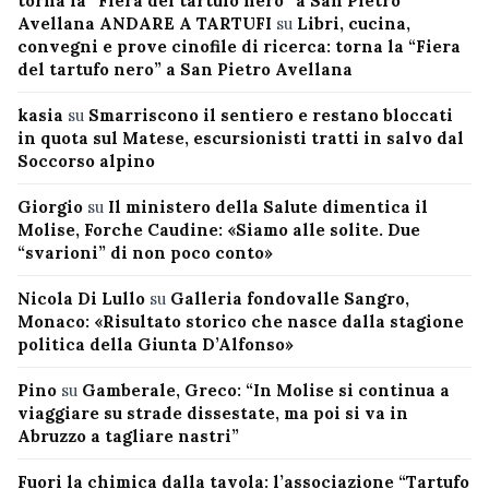
torna la “Fiera del tartufo nero” a San Pietro
Avellana ANDARE A TARTUFI
su
Libri, cucina,
convegni e prove cinofile di ricerca: torna la “Fiera
del tartufo nero” a San Pietro Avellana
kasia
su
Smarriscono il sentiero e restano bloccati
in quota sul Matese, escursionisti tratti in salvo dal
Soccorso alpino
Giorgio
su
Il ministero della Salute dimentica il
Molise, Forche Caudine: «Siamo alle solite. Due
“svarioni” di non poco conto»
Nicola Di Lullo
su
Galleria fondovalle Sangro,
Monaco: «Risultato storico che nasce dalla stagione
politica della Giunta D’Alfonso»
Pino
su
Gamberale, Greco: “In Molise si continua a
viaggiare su strade dissestate, ma poi si va in
Abruzzo a tagliare nastri”
Fuori la chimica dalla tavola: l’associazione “Tartufo