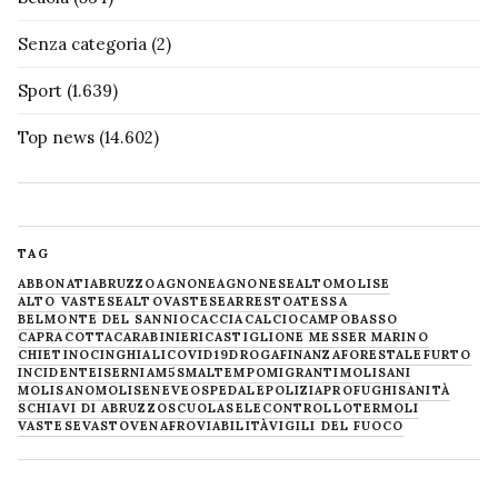
Senza categoria
(2)
Sport
(1.639)
Top news
(14.602)
TAG
ABBONATI
ABRUZZO
AGNONE
AGNONESE
ALTOMOLISE
ALTO VASTESE
ALTOVASTESE
ARRESTO
ATESSA
BELMONTE DEL SANNIO
CACCIA
CALCIO
CAMPOBASSO
CAPRACOTTA
CARABINIERI
CASTIGLIONE MESSER MARINO
CHIETINO
CINGHIALI
COVID19
DROGA
FINANZA
FORESTALE
FURTO
INCIDENTE
ISERNIA
M5S
MALTEMPO
MIGRANTI
MOLISANI
MOLISANO
MOLISE
NEVE
OSPEDALE
POLIZIA
PROFUGHI
SANITÀ
SCHIAVI DI ABRUZZO
SCUOLA
SELECONTROLLO
TERMOLI
VASTESE
VASTO
VENAFRO
VIABILITÀ
VIGILI DEL FUOCO