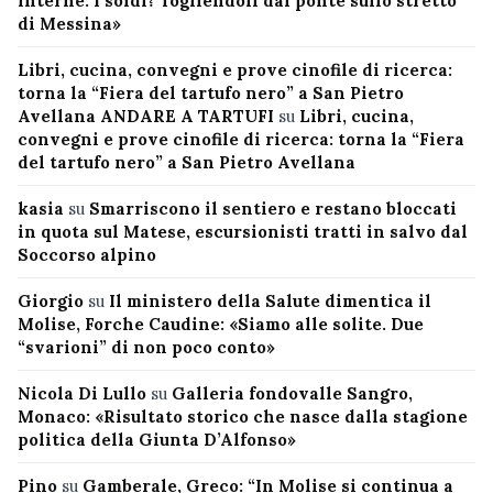
interne. I soldi? Togliendoli dal ponte sullo stretto
di Messina»
Libri, cucina, convegni e prove cinofile di ricerca:
torna la “Fiera del tartufo nero” a San Pietro
Avellana ANDARE A TARTUFI
su
Libri, cucina,
convegni e prove cinofile di ricerca: torna la “Fiera
del tartufo nero” a San Pietro Avellana
kasia
su
Smarriscono il sentiero e restano bloccati
in quota sul Matese, escursionisti tratti in salvo dal
Soccorso alpino
Giorgio
su
Il ministero della Salute dimentica il
Molise, Forche Caudine: «Siamo alle solite. Due
“svarioni” di non poco conto»
Nicola Di Lullo
su
Galleria fondovalle Sangro,
Monaco: «Risultato storico che nasce dalla stagione
politica della Giunta D’Alfonso»
Pino
su
Gamberale, Greco: “In Molise si continua a