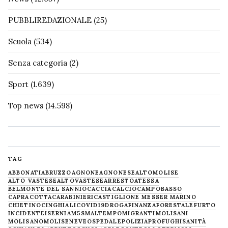
PUBBLIREDAZIONALE
(25)
Scuola
(534)
Senza categoria
(2)
Sport
(1.639)
Top news
(14.598)
TAG
ABBONATI
ABRUZZO
AGNONE
AGNONESE
ALTOMOLISE
ALTO VASTESE
ALTOVASTESE
ARRESTO
ATESSA
BELMONTE DEL SANNIO
CACCIA
CALCIO
CAMPOBASSO
CAPRACOTTA
CARABINIERI
CASTIGLIONE MESSER MARINO
CHIETINO
CINGHIALI
COVID19
DROGA
FINANZA
FORESTALE
FURTO
INCIDENTE
ISERNIA
M5S
MALTEMPO
MIGRANTI
MOLISANI
MOLISANO
MOLISE
NEVE
OSPEDALE
POLIZIA
PROFUGHI
SANITÀ