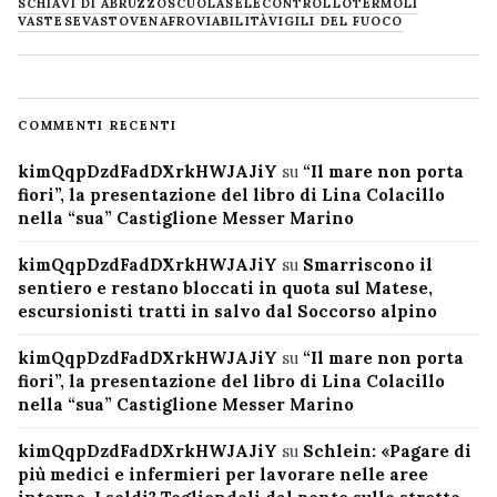
SCHIAVI DI ABRUZZO
SCUOLA
SELECONTROLLO
TERMOLI
VASTESE
VASTO
VENAFRO
VIABILITÀ
VIGILI DEL FUOCO
COMMENTI RECENTI
kimQqpDzdFadDXrkHWJAJiY
su
“Il mare non porta
fiori”, la presentazione del libro di Lina Colacillo
nella “sua” Castiglione Messer Marino
kimQqpDzdFadDXrkHWJAJiY
su
Smarriscono il
sentiero e restano bloccati in quota sul Matese,
escursionisti tratti in salvo dal Soccorso alpino
kimQqpDzdFadDXrkHWJAJiY
su
“Il mare non porta
fiori”, la presentazione del libro di Lina Colacillo
nella “sua” Castiglione Messer Marino
kimQqpDzdFadDXrkHWJAJiY
su
Schlein: «Pagare di
più medici e infermieri per lavorare nelle aree