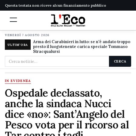
Questa testata non riceve alcun finanziamento pubblico
VENERDÌ 7 AGOSTO 2026
Arma dei Carabinieri in lutto: se n'è andato troppo
ULTIM'ORA
presto il luogotenente carica speciale Tommaso
Stracqualursi
Cerca
CERCA
nel
sito
IN EVIDENZA
Ospedale declassato,
anche la sindaca Nucci
dice «no»: Sant’Angelo del
Pesco vota per il ricorso al
Tar contro i tagli