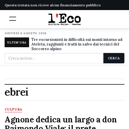
Questa testata non riceve alcun finanziamento pubblico
GIOVEDÌ 6 AGOSTO 2026
Tre escursionisti in difficoltà sui monti intorno ad
ULTIM'ORA
Ateleta, raggiunti e tratti in salvo dai tecnici del
Soccorso alpino
Cerca
CERCA
nel
sito
ebrei
CULTURA
Agnone dedica un largo a don
Raimondo Viale: il prete