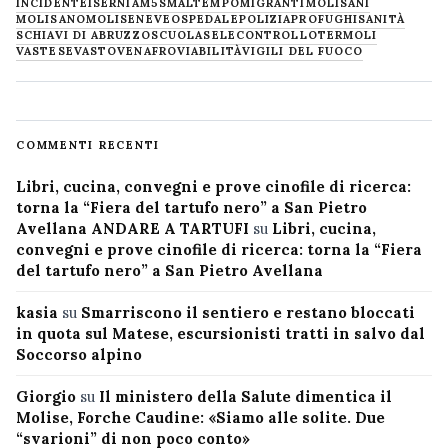
INCIDENTE
ISERNIA
M5S
MALTEMPO
MIGRANTI
MOLISANI
MOLISANO
MOLISE
NEVE
OSPEDALE
POLIZIA
PROFUGHI
SANITÀ
SCHIAVI DI ABRUZZO
SCUOLA
SELECONTROLLO
TERMOLI
VASTESE
VASTO
VENAFRO
VIABILITÀ
VIGILI DEL FUOCO
COMMENTI RECENTI
Libri, cucina, convegni e prove cinofile di ricerca:
torna la “Fiera del tartufo nero” a San Pietro
Avellana ANDARE A TARTUFI
su
Libri, cucina,
convegni e prove cinofile di ricerca: torna la “Fiera
del tartufo nero” a San Pietro Avellana
kasia
su
Smarriscono il sentiero e restano bloccati
in quota sul Matese, escursionisti tratti in salvo dal
Soccorso alpino
Giorgio
su
Il ministero della Salute dimentica il
Molise, Forche Caudine: «Siamo alle solite. Due
“svarioni” di non poco conto»