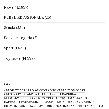
News
(42.657)
PUBBLIREDAZIONALE
(25)
Scuola
(534)
Senza categoria
(2)
Sport
(1.639)
Top news
(14.597)
TAG
ABBONATI
ABRUZZO
AGNONE
AGNONESE
ALTOMOLISE
ALTO VASTESE
ALTOVASTESE
ARRESTO
ATESSA
BELMONTE DEL SANNIO
CACCIA
CALCIO
CAMPOBASSO
CAPRACOTTA
CARABINIERI
CASTIGLIONE MESSER MARINO
CHIETINO
CINGHIALI
COVID19
DROGA
FINANZA
FORESTALE
FURTO