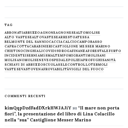
TAG
ABBONATI
ABRUZZO
AGNONE
AGNONESE
ALTOMOLISE
ALTO VASTESE
ALTOVASTESE
ARRESTO
ATESSA
BELMONTE DEL SANNIO
CACCIA
CALCIO
CAMPOBASSO
CAPRACOTTA
CARABINIERI
CASTIGLIONE MESSER MARINO
CHIETINO
CINGHIALI
COVID19
DROGA
FINANZA
FORESTALE
FURTO
INCIDENTE
ISERNIA
M5S
MALTEMPO
MIGRANTI
MOLISANI
MOLISANO
MOLISE
NEVE
OSPEDALE
POLIZIA
PROFUGHI
SANITÀ
SCHIAVI DI ABRUZZO
SCUOLA
SELECONTROLLO
TERMOLI
VASTESE
VASTO
VENAFRO
VIABILITÀ
VIGILI DEL FUOCO
COMMENTI RECENTI
kimQqpDzdFadDXrkHWJAJiY
su
“Il mare non porta
fiori”, la presentazione del libro di Lina Colacillo
nella “sua” Castiglione Messer Marino