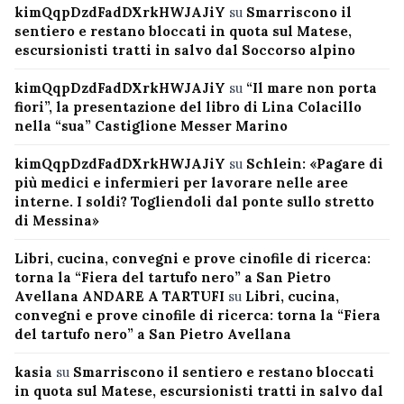
kimQqpDzdFadDXrkHWJAJiY
su
Smarriscono il
sentiero e restano bloccati in quota sul Matese,
escursionisti tratti in salvo dal Soccorso alpino
kimQqpDzdFadDXrkHWJAJiY
su
“Il mare non porta
fiori”, la presentazione del libro di Lina Colacillo
nella “sua” Castiglione Messer Marino
kimQqpDzdFadDXrkHWJAJiY
su
Schlein: «Pagare di
più medici e infermieri per lavorare nelle aree
interne. I soldi? Togliendoli dal ponte sullo stretto
di Messina»
Libri, cucina, convegni e prove cinofile di ricerca:
torna la “Fiera del tartufo nero” a San Pietro
Avellana ANDARE A TARTUFI
su
Libri, cucina,
convegni e prove cinofile di ricerca: torna la “Fiera
del tartufo nero” a San Pietro Avellana
kasia
su
Smarriscono il sentiero e restano bloccati
in quota sul Matese, escursionisti tratti in salvo dal