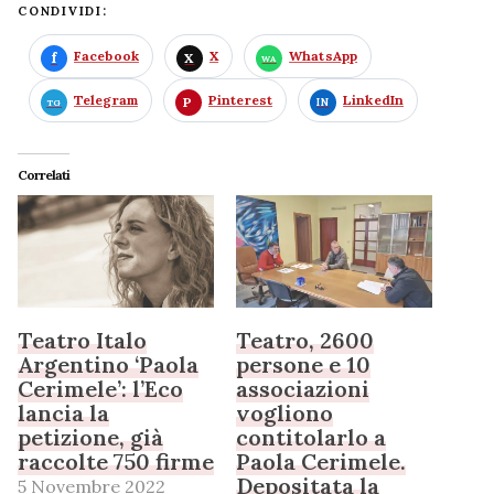
CONDIVIDI:
Facebook
X
WhatsApp
Telegram
Pinterest
LinkedIn
Correlati
Teatro Italo
Teatro, 2600
Argentino ‘Paola
persone e 10
Cerimele’: l’Eco
associazioni
lancia la
vogliono
petizione, già
contitolarlo a
raccolte 750 firme
Paola Cerimele.
Depositata la
5 Novembre 2022