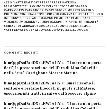
ALTO VASTESE
ALTOVASTESE
ARRESTO
ATESSA
BELMONTE DEL SANNIO
CACCIA
CALCIO
CAMPOBASSO
CAPRACOTTA
CARABINIERI
CASTIGLIONE MESSER MARINO
CHIETINO
CINGHIALI
COVID19
DROGA
FINANZA
FORESTALE
FURTO
INCIDENTE
ISERNIA
M5S
MALTEMPO
MIGRANTI
MOLISANI
MOLISANO
MOLISE
NEVE
OSPEDALE
POLIZIA
PROFUGHI
SANITÀ
SCHIAVI DI ABRUZZO
SCUOLA
SELECONTROLLO
TERMOLI
VASTESE
VASTO
VENAFRO
VIABILITÀ
VIGILI DEL FUOCO
COMMENTI RECENTI
kimQqpDzdFadDXrkHWJAJiY
su
“Il mare non porta
fiori”, la presentazione del libro di Lina Colacillo
nella “sua” Castiglione Messer Marino
kimQqpDzdFadDXrkHWJAJiY
su
Smarriscono il
sentiero e restano bloccati in quota sul Matese,
escursionisti tratti in salvo dal Soccorso alpino
kimQqpDzdFadDXrkHWJAJiY
su
“Il mare non porta
fiori”, la presentazione del libro di Lina Colacillo