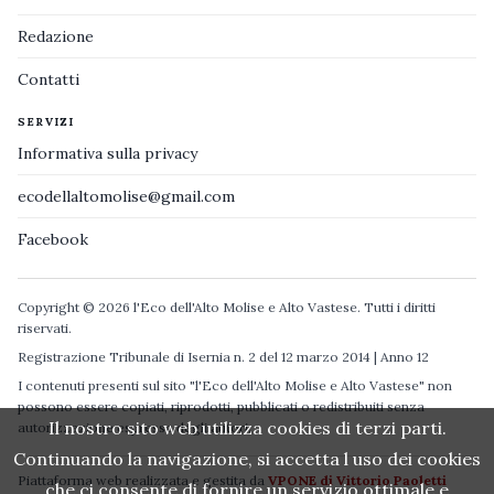
Redazione
Contatti
SERVIZI
Informativa sulla privacy
ecodellaltomolise@gmail.com
Facebook
Copyright © 2026 l'Eco dell'Alto Molise e Alto Vastese. Tutti i diritti
riservati.
Registrazione Tribunale di Isernia n. 2 del 12 marzo 2014 | Anno 12
I contenuti presenti sul sito "l'Eco dell'Alto Molise e Alto Vastese" non
possono essere copiati, riprodotti, pubblicati o redistribuiti senza
Il nostro sito web utilizza cookies di terzi parti.
autorizzazione espressa degli autori.
Continuando la navigazione, si accetta l uso dei cookies
Piattaforma web realizzata e gestita da
VPONE di Vittorio Paoletti
che ci consente di fornire un servizio ottimale e