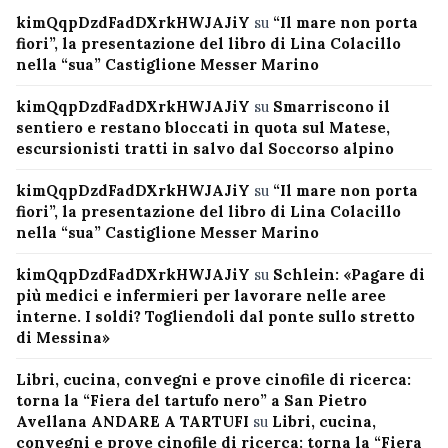
kimQqpDzdFadDXrkHWJAJiY
su
“Il mare non porta
fiori”, la presentazione del libro di Lina Colacillo
nella “sua” Castiglione Messer Marino
kimQqpDzdFadDXrkHWJAJiY
su
Smarriscono il
sentiero e restano bloccati in quota sul Matese,
escursionisti tratti in salvo dal Soccorso alpino
kimQqpDzdFadDXrkHWJAJiY
su
“Il mare non porta
fiori”, la presentazione del libro di Lina Colacillo
nella “sua” Castiglione Messer Marino
kimQqpDzdFadDXrkHWJAJiY
su
Schlein: «Pagare di
più medici e infermieri per lavorare nelle aree
interne. I soldi? Togliendoli dal ponte sullo stretto
di Messina»
Libri, cucina, convegni e prove cinofile di ricerca:
torna la “Fiera del tartufo nero” a San Pietro
Avellana ANDARE A TARTUFI
su
Libri, cucina,
convegni e prove cinofile di ricerca: torna la “Fiera