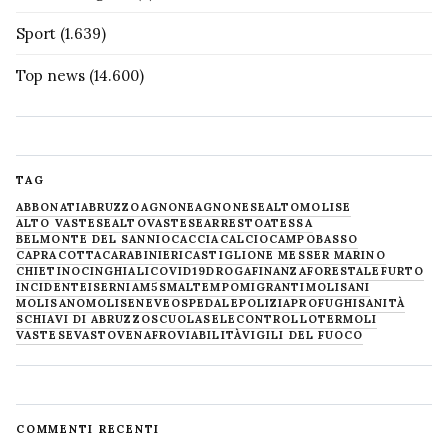
Sport
(1.639)
Top news
(14.600)
TAG
ABBONATI
ABRUZZO
AGNONE
AGNONESE
ALTOMOLISE
ALTO VASTESE
ALTOVASTESE
ARRESTO
ATESSA
BELMONTE DEL SANNIO
CACCIA
CALCIO
CAMPOBASSO
CAPRACOTTA
CARABINIERI
CASTIGLIONE MESSER MARINO
CHIETINO
CINGHIALI
COVID19
DROGA
FINANZA
FORESTALE
FURTO
INCIDENTE
ISERNIA
M5S
MALTEMPO
MIGRANTI
MOLISANI
MOLISANO
MOLISE
NEVE
OSPEDALE
POLIZIA
PROFUGHI
SANITÀ
SCHIAVI DI ABRUZZO
SCUOLA
SELECONTROLLO
TERMOLI
VASTESE
VASTO
VENAFRO
VIABILITÀ
VIGILI DEL FUOCO
COMMENTI RECENTI