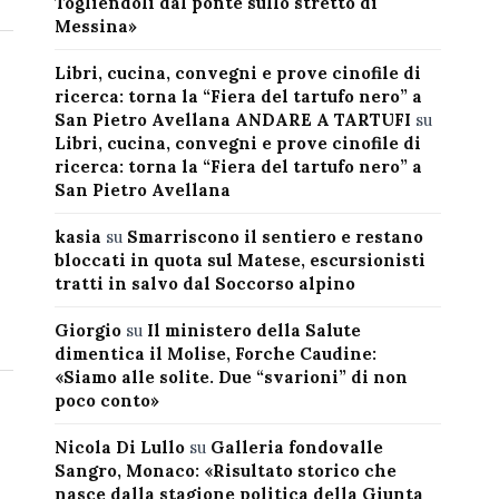
Togliendoli dal ponte sullo stretto di
Messina»
Libri, cucina, convegni e prove cinofile di
ricerca: torna la “Fiera del tartufo nero” a
San Pietro Avellana ANDARE A TARTUFI
su
Libri, cucina, convegni e prove cinofile di
ricerca: torna la “Fiera del tartufo nero” a
San Pietro Avellana
kasia
su
Smarriscono il sentiero e restano
bloccati in quota sul Matese, escursionisti
tratti in salvo dal Soccorso alpino
Giorgio
su
Il ministero della Salute
dimentica il Molise, Forche Caudine:
«Siamo alle solite. Due “svarioni” di non
poco conto»
Nicola Di Lullo
su
Galleria fondovalle
Sangro, Monaco: «Risultato storico che
nasce dalla stagione politica della Giunta