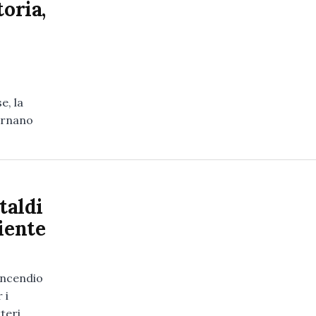
toria,
e, la
tornano
taldi
iente
tincendio
 i
tteri…