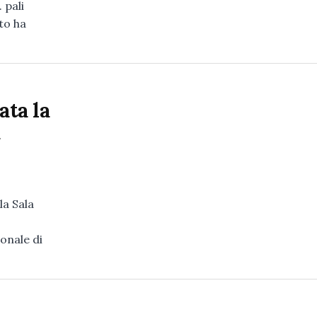
 pali
sto ha
ata la
a
la Sala
onale di