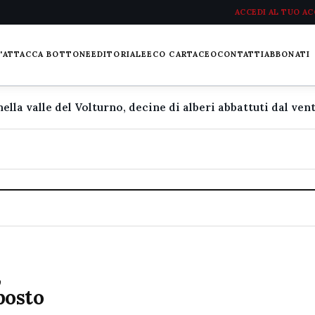
ACCEDI AL TUO A
L'ATTACCA BOTTONE
EDITORIALE
ECO CARTACEO
CONTATTI
ABBONATI
,
 posto