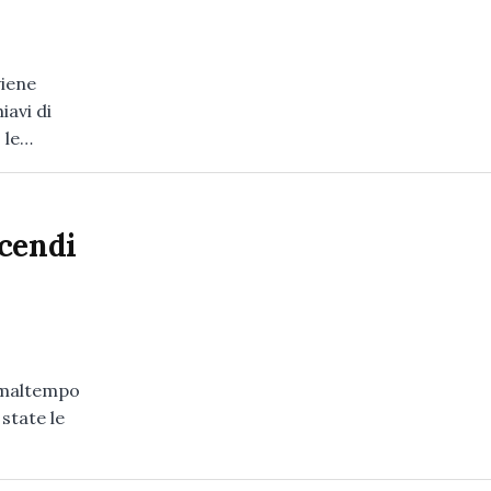
viene
iavi di
 le…
ncendi
i maltempo
state le