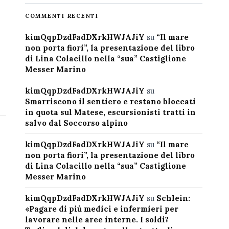
COMMENTI RECENTI
kimQqpDzdFadDXrkHWJAJiY
su
“Il mare
non porta fiori”, la presentazione del libro
di Lina Colacillo nella “sua” Castiglione
Messer Marino
kimQqpDzdFadDXrkHWJAJiY
su
Smarriscono il sentiero e restano bloccati
in quota sul Matese, escursionisti tratti in
salvo dal Soccorso alpino
kimQqpDzdFadDXrkHWJAJiY
su
“Il mare
non porta fiori”, la presentazione del libro
di Lina Colacillo nella “sua” Castiglione
Messer Marino
kimQqpDzdFadDXrkHWJAJiY
su
Schlein:
«Pagare di più medici e infermieri per
lavorare nelle aree interne. I soldi?