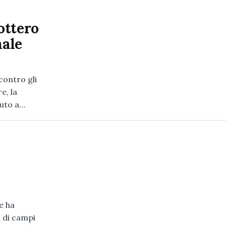
ottero
nale
ontro gli
e, la
duto a…
e ha
i di campi