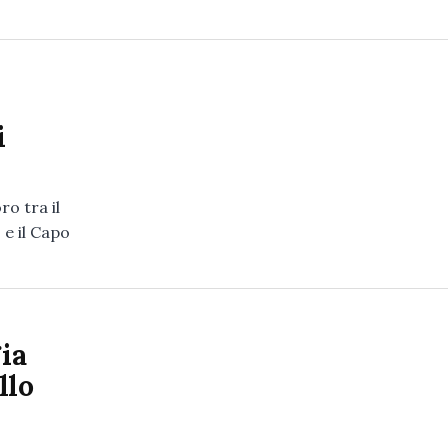
i
ro tra il
 e il Capo
ia
llo