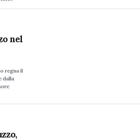
zo nel
o regna il
 dalla
sore
uzzo,