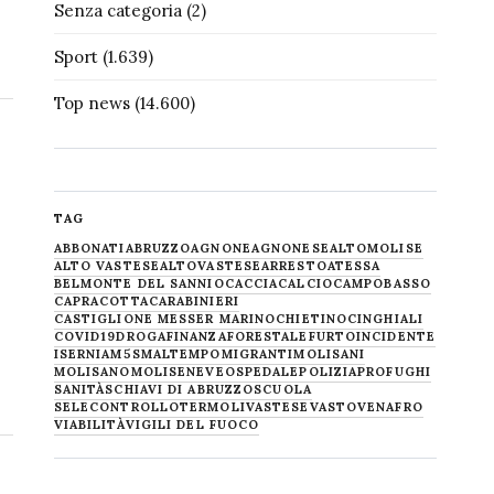
Senza categoria
(2)
Sport
(1.639)
Top news
(14.600)
TAG
ABBONATI
ABRUZZO
AGNONE
AGNONESE
ALTOMOLISE
ALTO VASTESE
ALTOVASTESE
ARRESTO
ATESSA
BELMONTE DEL SANNIO
CACCIA
CALCIO
CAMPOBASSO
CAPRACOTTA
CARABINIERI
CASTIGLIONE MESSER MARINO
CHIETINO
CINGHIALI
COVID19
DROGA
FINANZA
FORESTALE
FURTO
INCIDENTE
ISERNIA
M5S
MALTEMPO
MIGRANTI
MOLISANI
MOLISANO
MOLISE
NEVE
OSPEDALE
POLIZIA
PROFUGHI
SANITÀ
SCHIAVI DI ABRUZZO
SCUOLA
SELECONTROLLO
TERMOLI
VASTESE
VASTO
VENAFRO
VIABILITÀ
VIGILI DEL FUOCO