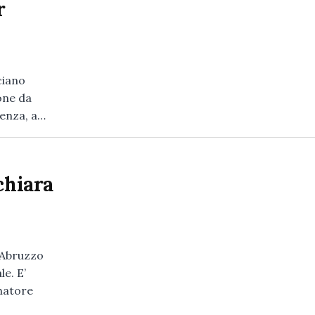
r
ciano
ione da
genza, a…
chiara
L’Abruzzo
e. E’
natore