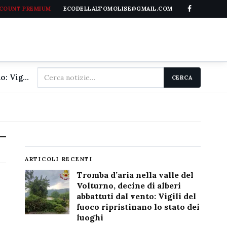
CCOUNT PREMIUM
ECODELLALTOMOLISE@GMAIL.COM
Cerca
Tromba d'aria nella valle del Volturno, decine di alberi abbattuti dal vento: Vigili del fuoco ripristinano lo stato dei luoghi
CERCA
nel
sito
ARTICOLI RECENTI
Tromba d’aria nella valle del
Volturno, decine di alberi
abbattuti dal vento: Vigili del
fuoco ripristinano lo stato dei
luoghi