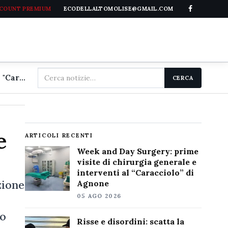
CCOUNT PREMIUM
ECODELLALTOMOLISE@GMAIL.COM
Cerca
Week and Day Surgery: prime visite di chirurgia generale e interventi al "Caracciolo" di Agnone
CERCA
nel
sito
e
ARTICOLI RECENTI
Week and Day Surgery: prime
visite di chirurgia generale e
interventi al “Caracciolo” di
zione
Agnone
05 AGO 2026
no
Risse e disordini: scatta la