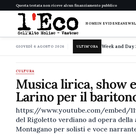
Questa testata non riceve alcun finanziamento pubblico
HOME
IN EVIDENZA
NEWS
GIOVEDÌ 6 AGOSTO 2026
ULTIM'ORA
CULTURA
Musica lirica, show 
Larino per il bariton
https://www.youtube.com/embed/119C
del Rigoletto verdiano ad opera della a
Montagano per solisti e voce narrante