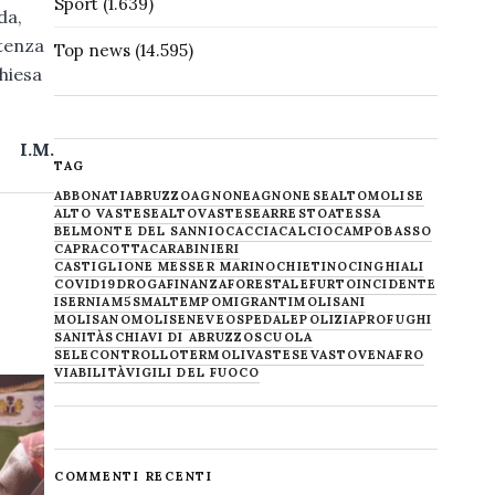
Sport
(1.639)
da,
otenza
Top news
(14.595)
chiesa
I.M.
TAG
ABBONATI
ABRUZZO
AGNONE
AGNONESE
ALTOMOLISE
ALTO VASTESE
ALTOVASTESE
ARRESTO
ATESSA
BELMONTE DEL SANNIO
CACCIA
CALCIO
CAMPOBASSO
CAPRACOTTA
CARABINIERI
CASTIGLIONE MESSER MARINO
CHIETINO
CINGHIALI
COVID19
DROGA
FINANZA
FORESTALE
FURTO
INCIDENTE
ISERNIA
M5S
MALTEMPO
MIGRANTI
MOLISANI
MOLISANO
MOLISE
NEVE
OSPEDALE
POLIZIA
PROFUGHI
SANITÀ
SCHIAVI DI ABRUZZO
SCUOLA
SELECONTROLLO
TERMOLI
VASTESE
VASTO
VENAFRO
VIABILITÀ
VIGILI DEL FUOCO
COMMENTI RECENTI