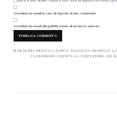
Salva il mio nome, email e sito web in questo browser p
Avvertimi via email in caso di risposte al mio commento.
Avvertimi via email alla pubblicazione di un nuovo articolo.
Navigazione
118 SENZA MEDICO A BORDO, PAOLUCCI: «MARSILIO 
FLORENZANO DISERTA LA CONFERENZA DEI SIN
post