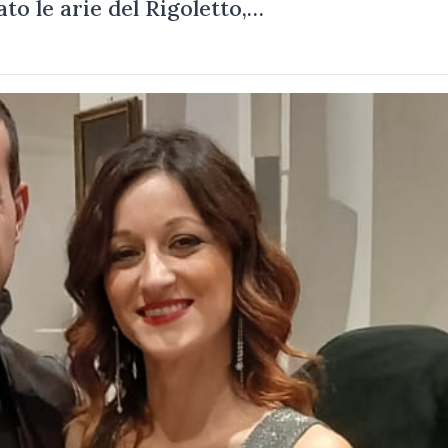
to le arie del Rigoletto,…