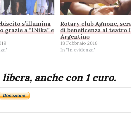
ebiscito s’illumina
Rotary club Agnone, ser
 grazie a “1Nika” e
di beneficenza al teatro 
Argentino
019
18 Febbraio 2016
nza"
In "In evidenza"
 libera, anche con 1 euro.