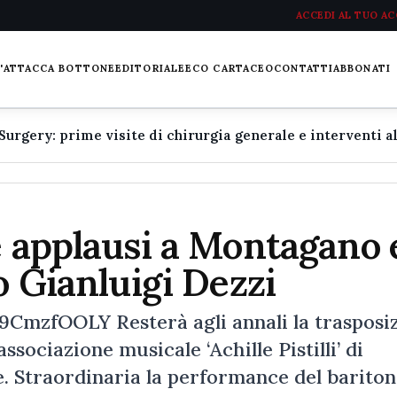
ACCEDI AL TUO A
L'ATTACCA BOTTONE
EDITORIALE
ECO CARTACEO
CONTATTI
ABBONATI
e applausi a Montagano 
o Gianluigi Dezzi
mzfOOLY Resterà agli annali la trasposi
ssociazione musicale ‘Achille Pistilli’ di
. Straordinaria la performance del barito