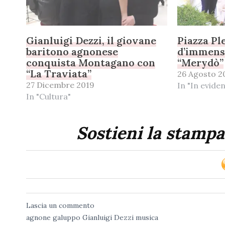
Gianluigi Dezzi, il giovane
Piazza Pl
baritono agnonese
d’immenso
conquista Montagano con
“Merydò”
“La Traviata”
26 Agosto 2
27 Dicembre 2019
In "In evide
In "Cultura"
Sostieni la stampa
Lascia un commento
agnone
galuppo
Gianluigi Dezzi
musica