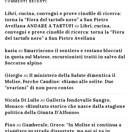
COMMENTI RECENTI
Libri, cucina, convegni e prove cinofile di ricerca:
torna la “Fiera del tartufo nero” a San Pietro
Avellana ANDARE A TARTUFI
su
Libri, cucina,
convegni e prove cinofile di ricerca: torna la “Fiera
del tartufo nero” a San Pietro Avellana
kasia
su
Smarriscono il sentiero e restano bloccati
in quota sul Matese, escursionisti tratti in salvo dal
Soccorso alpino
Giorgio
su
Il ministero della Salute dimentica il
Molise, Forche Caudine: «Siamo alle solite. Due
“svarioni” di non poco conto»
Nicola Di Lullo
su
Galleria fondovalle Sangro,
Monaco: «Risultato storico che nasce dalla stagione
politica della Giunta D’Alfonso»
Pino
su
Gamberale, Greco: “In Molise si continua a
viaggiare su strade dissestate, ma poi si va in