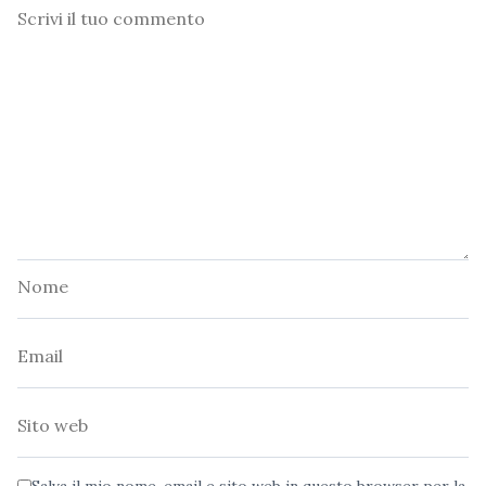
Commento
Nome
Email
Sito
web
Salva il mio nome, email e sito web in questo browser per la