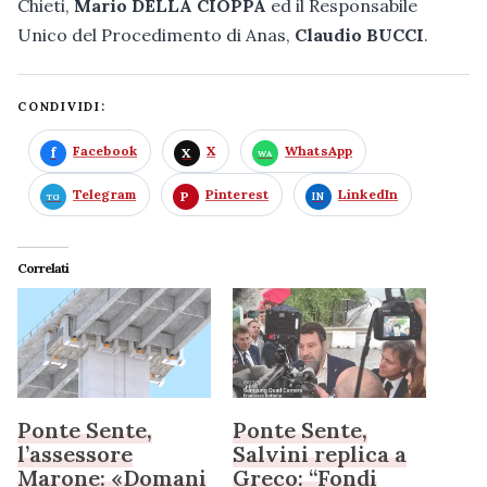
Chieti,
Mario DELLA CIOPPA
ed il Responsabile
Unico del Procedimento di Anas,
Claudio BUCCI
.
CONDIVIDI:
Facebook
X
WhatsApp
Telegram
Pinterest
LinkedIn
Correlati
Ponte Sente,
Ponte Sente,
l’assessore
Salvini replica a
Marone: «Domani
Greco: “Fondi