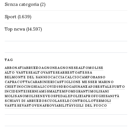
Senza categoria
(2)
Sport
(1.639)
Top news
(14.597)
TAG
ABBONATI
ABRUZZO
AGNONE
AGNONESE
ALTOMOLISE
ALTO VASTESE
ALTOVASTESE
ARRESTO
ATESSA
BELMONTE DEL SANNIO
CACCIA
CALCIO
CAMPOBASSO
CAPRACOTTA
CARABINIERI
CASTIGLIONE MESSER MARINO
CHIETINO
CINGHIALI
COVID19
DROGA
FINANZA
FORESTALE
FURTO
INCIDENTE
ISERNIA
M5S
MALTEMPO
MIGRANTI
MOLISANI
MOLISANO
MOLISE
NEVE
OSPEDALE
POLIZIA
PROFUGHI
SANITÀ
SCHIAVI DI ABRUZZO
SCUOLA
SELECONTROLLO
TERMOLI
VASTESE
VASTO
VENAFRO
VIABILITÀ
VIGILI DEL FUOCO