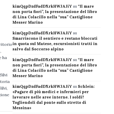
kimQqpDzdFadDXrkHWJAJiY
su
“Il mare
non porta fiori”, la presentazione del libro
di Lina Colacillo nella “sua” Castiglione
Messer Marino
kimQqpDzdFadDXrkHWJAJiY
su
Smarriscono il sentiero e restano bloccati
in quota sul Matese, escursionisti tratti in
ritorio
salvo dal Soccorso alpino
,
e ha
kimQqpDzdFadDXrkHWJAJiY
su
“Il mare
non porta fiori”, la presentazione del libro
di Lina Colacillo nella “sua” Castiglione
ilvi
Messer Marino
ttoria
kimQqpDzdFadDXrkHWJAJiY
su
Schlein:
ilvi,
«Pagare di più medici e infermieri per
zione
lavorare nelle aree interne. I soldi?
Togliendoli dal ponte sullo stretto di
Messina»