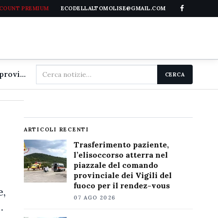
CCOUNT PREMIUM
ECODELLALTOMOLISE@GMAIL.COM
Cerca
Trasferimento paziente, l'elisoccorso atterra nel piazzale del comando provinciale dei Vigili del fuoco per il rendez-vous
CERCA
nel
sito
r
ARTICOLI RECENTI
Trasferimento paziente,
l’elisoccorso atterra nel
piazzale del comando
provinciale dei Vigili del
fuoco per il rendez-vous
e,
07 AGO 2026
…