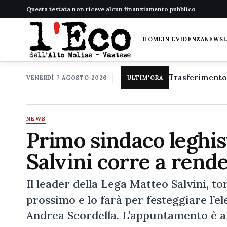
Questa testata non riceve alcun finanziamento pubblico
HOME
IN EVIDENZA
NEWS
VENERDÌ 7 AGOSTO 2026
ULTIM'ORA
NEWS
Primo sindaco leghist
Salvini corre a rende
Il leader della Lega Matteo Salvini, t
prossimo e lo farà per festeggiare l’e
Andrea Scordella. L’appuntamento è al