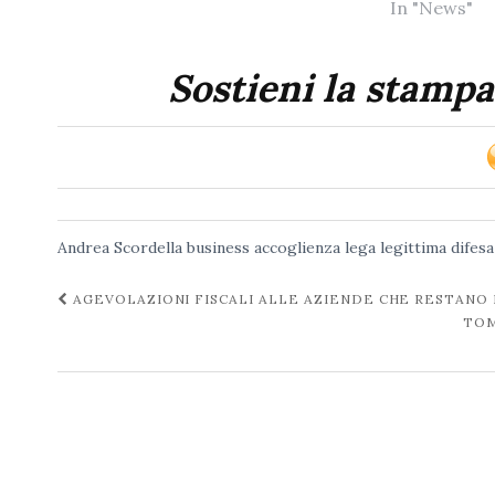
In "News"
Sostieni la stampa
Andrea Scordella
business accoglienza
lega
legittima difesa
Navigazione
AGEVOLAZIONI FISCALI ALLE AZIENDE CHE RESTANO 
TOM
post