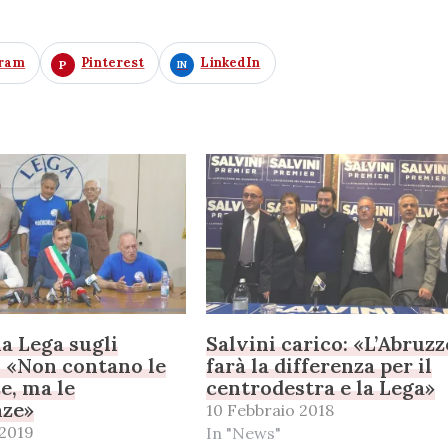
gram
Pinterest
LinkedIn
la Lega sugli
Salvini carico: «L’Abruzz
: «Non contano le
farà la differenza per il
e, ma le
centrodestra e la Lega»
ze»
10 Febbraio 2018
 2019
In "News"