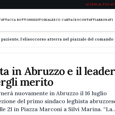
ACCEDI AL TUO A
L'ATTACCA BOTTONE
EDITORIALE
ECO CARTACEO
CONTATTI
ABBONATI
a in Abruzzo e il leade
rgli merito
ornerà nuovamente in Abruzzo il 16 luglio
lezione del primo sindaco leghista abruzzes
le 21 in Piazza Marconi a Silvi Marina. “La