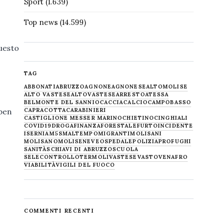
Sport
(1.639)
Top news
(14.599)
questo
o
TAG
ABBONATI
ABRUZZO
AGNONE
AGNONESE
ALTOMOLISE
ALTO VASTESE
ALTOVASTESE
ARRESTO
ATESSA
BELMONTE DEL SANNIO
CACCIA
CALCIO
CAMPOBASSO
 ben
CAPRACOTTA
CARABINIERI
CASTIGLIONE MESSER MARINO
CHIETINO
CINGHIALI
COVID19
DROGA
FINANZA
FORESTALE
FURTO
INCIDENTE
ISERNIA
M5S
MALTEMPO
MIGRANTI
MOLISANI
MOLISANO
MOLISE
NEVE
OSPEDALE
POLIZIA
PROFUGHI
SANITÀ
SCHIAVI DI ABRUZZO
SCUOLA
SELECONTROLLO
TERMOLI
VASTESE
VASTO
VENAFRO
VIABILITÀ
VIGILI DEL FUOCO
COMMENTI RECENTI