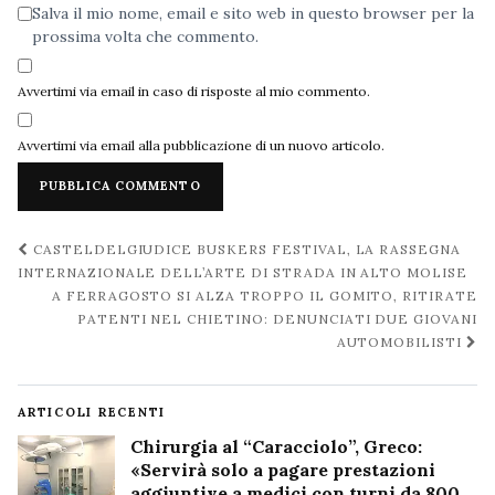
Salva il mio nome, email e sito web in questo browser per la
prossima volta che commento.
Avvertimi via email in caso di risposte al mio commento.
Avvertimi via email alla pubblicazione di un nuovo articolo.
Navigazione
CASTELDELGIUDICE BUSKERS FESTIVAL, LA RASSEGNA
post
INTERNAZIONALE DELL’ARTE DI STRADA IN ALTO MOLISE
A FERRAGOSTO SI ALZA TROPPO IL GOMITO, RITIRATE
PATENTI NEL CHIETINO: DENUNCIATI DUE GIOVANI
AUTOMOBILISTI
ARTICOLI RECENTI
Chirurgia al “Caracciolo”, Greco:
«Servirà solo a pagare prestazioni
aggiuntive a medici con turni da 800