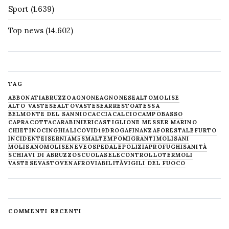
Sport
(1.639)
Top news
(14.602)
TAG
ABBONATI
ABRUZZO
AGNONE
AGNONESE
ALTOMOLISE
ALTO VASTESE
ALTOVASTESE
ARRESTO
ATESSA
BELMONTE DEL SANNIO
CACCIA
CALCIO
CAMPOBASSO
CAPRACOTTA
CARABINIERI
CASTIGLIONE MESSER MARINO
CHIETINO
CINGHIALI
COVID19
DROGA
FINANZA
FORESTALE
FURTO
INCIDENTE
ISERNIA
M5S
MALTEMPO
MIGRANTI
MOLISANI
MOLISANO
MOLISE
NEVE
OSPEDALE
POLIZIA
PROFUGHI
SANITÀ
SCHIAVI DI ABRUZZO
SCUOLA
SELECONTROLLO
TERMOLI
VASTESE
VASTO
VENAFRO
VIABILITÀ
VIGILI DEL FUOCO
COMMENTI RECENTI