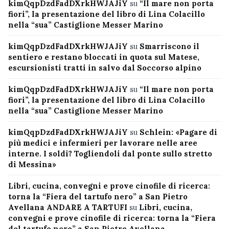
kimQqpDzdFadDXrkHWJAJiY
su
“Il mare non porta
fiori”, la presentazione del libro di Lina Colacillo
nella “sua” Castiglione Messer Marino
kimQqpDzdFadDXrkHWJAJiY
su
Smarriscono il
sentiero e restano bloccati in quota sul Matese,
escursionisti tratti in salvo dal Soccorso alpino
kimQqpDzdFadDXrkHWJAJiY
su
“Il mare non porta
fiori”, la presentazione del libro di Lina Colacillo
nella “sua” Castiglione Messer Marino
kimQqpDzdFadDXrkHWJAJiY
su
Schlein: «Pagare di
più medici e infermieri per lavorare nelle aree
interne. I soldi? Togliendoli dal ponte sullo stretto
di Messina»
Libri, cucina, convegni e prove cinofile di ricerca:
torna la “Fiera del tartufo nero” a San Pietro
Avellana ANDARE A TARTUFI
su
Libri, cucina,
convegni e prove cinofile di ricerca: torna la “Fiera
del tartufo nero” a San Pietro Avellana