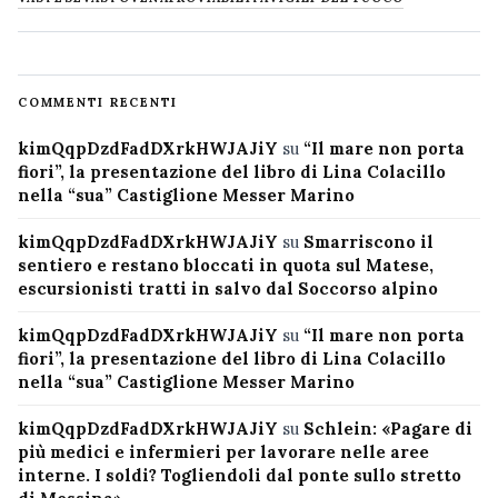
COMMENTI RECENTI
kimQqpDzdFadDXrkHWJAJiY
su
“Il mare non porta
fiori”, la presentazione del libro di Lina Colacillo
nella “sua” Castiglione Messer Marino
kimQqpDzdFadDXrkHWJAJiY
su
Smarriscono il
sentiero e restano bloccati in quota sul Matese,
escursionisti tratti in salvo dal Soccorso alpino
kimQqpDzdFadDXrkHWJAJiY
su
“Il mare non porta
fiori”, la presentazione del libro di Lina Colacillo
nella “sua” Castiglione Messer Marino
kimQqpDzdFadDXrkHWJAJiY
su
Schlein: «Pagare di
più medici e infermieri per lavorare nelle aree
interne. I soldi? Togliendoli dal ponte sullo stretto