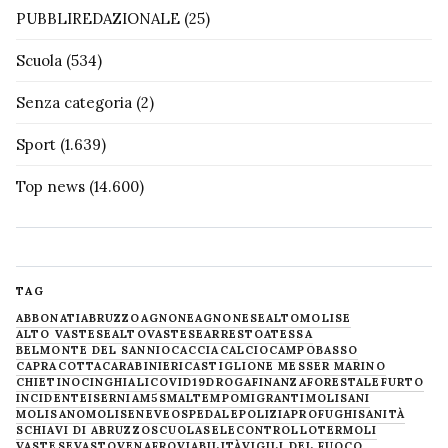
PUBBLIREDAZIONALE
(25)
Scuola
(534)
Senza categoria
(2)
Sport
(1.639)
Top news
(14.600)
TAG
ABBONATI
ABRUZZO
AGNONE
AGNONESE
ALTOMOLISE
ALTO VASTESE
ALTOVASTESE
ARRESTO
ATESSA
BELMONTE DEL SANNIO
CACCIA
CALCIO
CAMPOBASSO
CAPRACOTTA
CARABINIERI
CASTIGLIONE MESSER MARINO
CHIETINO
CINGHIALI
COVID19
DROGA
FINANZA
FORESTALE
FURTO
INCIDENTE
ISERNIA
M5S
MALTEMPO
MIGRANTI
MOLISANI
MOLISANO
MOLISE
NEVE
OSPEDALE
POLIZIA
PROFUGHI
SANITÀ
SCHIAVI DI ABRUZZO
SCUOLA
SELECONTROLLO
TERMOLI
VASTESE
VASTO
VENAFRO
VIABILITÀ
VIGILI DEL FUOCO