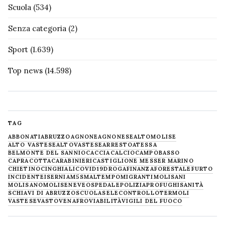
Scuola
(534)
Senza categoria
(2)
Sport
(1.639)
Top news
(14.598)
TAG
ABBONATI
ABRUZZO
AGNONE
AGNONESE
ALTOMOLISE
ALTO VASTESE
ALTOVASTESE
ARRESTO
ATESSA
BELMONTE DEL SANNIO
CACCIA
CALCIO
CAMPOBASSO
CAPRACOTTA
CARABINIERI
CASTIGLIONE MESSER MARINO
CHIETINO
CINGHIALI
COVID19
DROGA
FINANZA
FORESTALE
FURTO
INCIDENTE
ISERNIA
M5S
MALTEMPO
MIGRANTI
MOLISANI
MOLISANO
MOLISE
NEVE
OSPEDALE
POLIZIA
PROFUGHI
SANITÀ
SCHIAVI DI ABRUZZO
SCUOLA
SELECONTROLLO
TERMOLI
VASTESE
VASTO
VENAFRO
VIABILITÀ
VIGILI DEL FUOCO