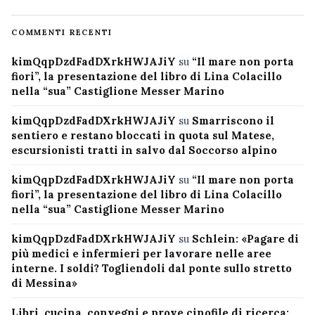
COMMENTI RECENTI
kimQqpDzdFadDXrkHWJAJiY
su
“Il mare non porta
fiori”, la presentazione del libro di Lina Colacillo
nella “sua” Castiglione Messer Marino
kimQqpDzdFadDXrkHWJAJiY
su
Smarriscono il
sentiero e restano bloccati in quota sul Matese,
escursionisti tratti in salvo dal Soccorso alpino
kimQqpDzdFadDXrkHWJAJiY
su
“Il mare non porta
fiori”, la presentazione del libro di Lina Colacillo
nella “sua” Castiglione Messer Marino
kimQqpDzdFadDXrkHWJAJiY
su
Schlein: «Pagare di
più medici e infermieri per lavorare nelle aree
interne. I soldi? Togliendoli dal ponte sullo stretto
di Messina»
Libri, cucina, convegni e prove cinofile di ricerca: