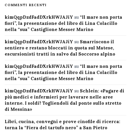
COMMENTI RECENTI
kimQqpDzdFadDXrkHWJAJiY
su
“Il mare non porta
fiori”, la presentazione del libro di Lina Colacillo
nella “sua” Castiglione Messer Marino
kimQqpDzdFadDXrkHWJAJiY
su
Smarriscono il
sentiero e restano bloccati in quota sul Matese,
escursionisti tratti in salvo dal Soccorso alpino
kimQqpDzdFadDXrkHWJAJiY
su
“Il mare non porta
fiori”, la presentazione del libro di Lina Colacillo
nella “sua” Castiglione Messer Marino
kimQqpDzdFadDXrkHWJAJiY
su
Schlein: «Pagare di
più medici e infermieri per lavorare nelle aree
interne. I soldi? Togliendoli dal ponte sullo stretto
di Messina»
Libri, cucina, convegni e prove cinofile di ricerca:
torna la “Fiera del tartufo nero” a San Pietro