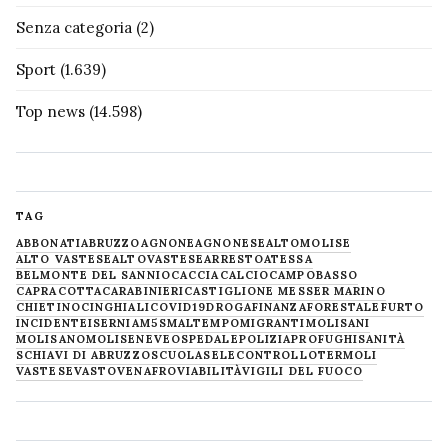
Senza categoria
(2)
Sport
(1.639)
Top news
(14.598)
TAG
ABBONATI
ABRUZZO
AGNONE
AGNONESE
ALTOMOLISE
ALTO VASTESE
ALTOVASTESE
ARRESTO
ATESSA
BELMONTE DEL SANNIO
CACCIA
CALCIO
CAMPOBASSO
CAPRACOTTA
CARABINIERI
CASTIGLIONE MESSER MARINO
CHIETINO
CINGHIALI
COVID19
DROGA
FINANZA
FORESTALE
FURTO
INCIDENTE
ISERNIA
M5S
MALTEMPO
MIGRANTI
MOLISANI
MOLISANO
MOLISE
NEVE
OSPEDALE
POLIZIA
PROFUGHI
SANITÀ
SCHIAVI DI ABRUZZO
SCUOLA
SELECONTROLLO
TERMOLI
VASTESE
VASTO
VENAFRO
VIABILITÀ
VIGILI DEL FUOCO