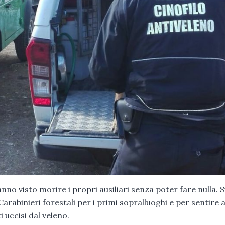
anno visto morire i propri ausiliari senza poter fare nulla. S
rabinieri forestali per i primi sopralluoghi e per sentire 
 uccisi dal veleno.