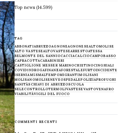
Top news
(14.599)
TAG
ABBONATI
ABRUZZO
AGNONE
AGNONESE
ALTOMOLISE
ALTO VASTESE
ALTOVASTESE
ARRESTO
ATESSA
BELMONTE DEL SANNIO
CACCIA
CALCIO
CAMPOBASSO
CAPRACOTTA
CARABINIERI
CASTIGLIONE MESSER MARINO
CHIETINO
CINGHIALI
COVID19
DROGA
FINANZA
FORESTALE
FURTO
INCIDENTE
ISERNIA
M5S
MALTEMPO
MIGRANTI
MOLISANI
MOLISANO
MOLISE
NEVE
OSPEDALE
POLIZIA
PROFUGHI
SANITÀ
SCHIAVI DI ABRUZZO
SCUOLA
SELECONTROLLO
TERMOLI
VASTESE
VASTO
VENAFRO
VIABILITÀ
VIGILI DEL FUOCO
COMMENTI RECENTI