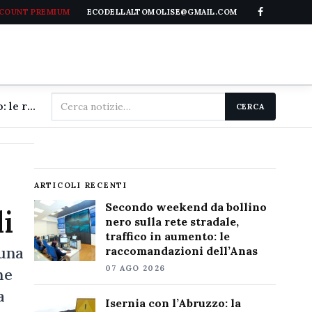
CCOUNT PREMIUM
ECODELLALTOMOLISE@GMAIL.COM
Cerca
Secondo weekend da bollino nero sulla rete stradale, traffico in aumento: le raccomandazioni dell'Anas
CERCA
nel
sito
ARTICOLI RECENTI
Secondo weekend da bollino
i
nero sulla rete stradale,
traffico in aumento: le
 una
raccomandazioni dell’Anas
07 AGO 2026
he
a
Isernia con l’Abruzzo: la