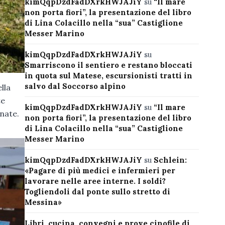
kimQqpDzdFadDXrkHWJAJiY
su
“Il mare
non porta fiori”, la presentazione del libro
di Lina Colacillo nella “sua” Castiglione
Messer Marino
kimQqpDzdFadDXrkHWJAJiY
su
Smarriscono il sentiero e restano bloccati
in quota sul Matese, escursionisti tratti in
salvo dal Soccorso alpino
lla
te
kimQqpDzdFadDXrkHWJAJiY
su
“Il mare
enate.
non porta fiori”, la presentazione del libro
di Lina Colacillo nella “sua” Castiglione
Messer Marino
kimQqpDzdFadDXrkHWJAJiY
su
Schlein:
«Pagare di più medici e infermieri per
lavorare nelle aree interne. I soldi?
Togliendoli dal ponte sullo stretto di
Messina»
Libri, cucina, convegni e prove cinofile di