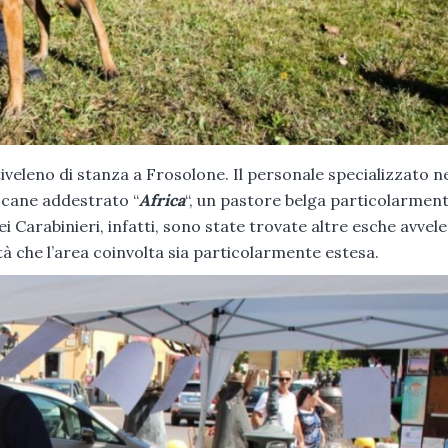
tiveleno di stanza a Frosolone. Il personale specializzato ne
l cane addestrato “
Africa
“, un pastore belga particolarmen
ei Carabinieri, infatti, sono state trovate altre esche avvel
ità che l’area coinvolta sia particolarmente estesa.