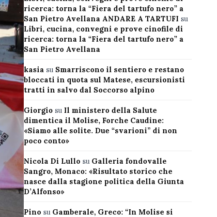
ricerca: torna la “Fiera del tartufo nero” a
San Pietro Avellana ANDARE A TARTUFI
su
Libri, cucina, convegni e prove cinofile di
ricerca: torna la “Fiera del tartufo nero” a
San Pietro Avellana
kasia
su
Smarriscono il sentiero e restano
bloccati in quota sul Matese, escursionisti
tratti in salvo dal Soccorso alpino
Giorgio
su
Il ministero della Salute
dimentica il Molise, Forche Caudine:
«Siamo alle solite. Due “svarioni” di non
poco conto»
Nicola Di Lullo
su
Galleria fondovalle
Sangro, Monaco: «Risultato storico che
nasce dalla stagione politica della Giunta
D’Alfonso»
Pino
su
Gamberale, Greco: “In Molise si