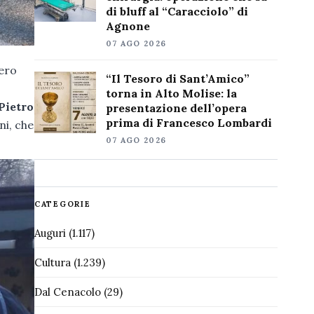
di bluff al “Caracciolo” di
Agnone
07 AGO 2026
bero
“Il Tesoro di Sant’Amico”
torna in Alto Molise: la
Pietro
presentazione dell’opera
prima di Francesco Lombardi
ni, che
07 AGO 2026
CATEGORIE
Auguri
(1.117)
Cultura
(1.239)
Dal Cenacolo
(29)