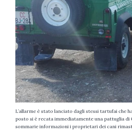
L’allarme è stato lanciato dagli stessi tartufai che h
posto si è recata immediatamente una pattuglia di Ca
sommarie informazioni i proprietari dei cani rimasti