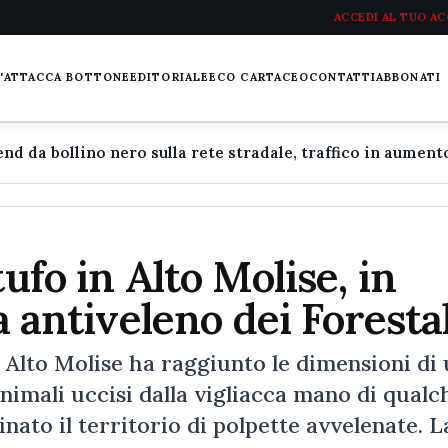
ACCEDI AL TUO A
L'ATTACCA BOTTONE
EDITORIALE
ECO CARTACEO
CONTATTI
ABBONATI
tufo in Alto Molise, in
a antiveleno dei Forestal
n Alto Molise ha raggiunto le dimensioni di
nimali uccisi dalla vigliacca mano di qualc
ato il territorio di polpette avvelenate. L