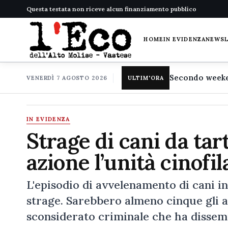
Questa testata non riceve alcun finanziamento pubblico
HOME
IN EVIDENZA
NEWS
VENERDÌ 7 AGOSTO 2026
ULTIM'ORA
IN EVIDENZA
Strage di cani da tar
azione l’unità cinofil
L'episodio di avvelenamento di cani i
strage. Sarebbero almeno cinque gli a
sconsiderato criminale che ha dissemin