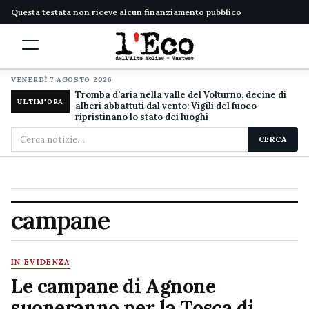
Questa testata non riceve alcun finanziamento pubblico
VENERDÌ 7 AGOSTO 2026
Tromba d'aria nella valle del Volturno, decine di
ULTIM'ORA
alberi abbattuti dal vento: Vigili del fuoco
ripristinano lo stato dei luoghi
Cerca
CERCA
nel
sito
campane
IN EVIDENZA
Le campane di Agnone
suoneranno per la Tosca di