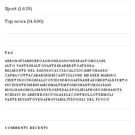
Sport
(1.639)
Top news
(14.600)
TAG
ABBONATI
ABRUZZO
AGNONE
AGNONESE
ALTOMOLISE
ALTO VASTESE
ALTOVASTESE
ARRESTO
ATESSA
BELMONTE DEL SANNIO
CACCIA
CALCIO
CAMPOBASSO
CAPRACOTTA
CARABINIERI
CASTIGLIONE MESSER MARINO
CHIETINO
CINGHIALI
COVID19
DROGA
FINANZA
FORESTALE
FURTO
INCIDENTE
ISERNIA
M5S
MALTEMPO
MIGRANTI
MOLISANI
MOLISANO
MOLISE
NEVE
OSPEDALE
POLIZIA
PROFUGHI
SANITÀ
SCHIAVI DI ABRUZZO
SCUOLA
SELECONTROLLO
TERMOLI
VASTESE
VASTO
VENAFRO
VIABILITÀ
VIGILI DEL FUOCO
COMMENTI RECENTI