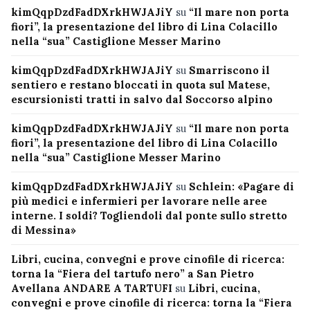
kimQqpDzdFadDXrkHWJAJiY
su
“Il mare non porta
fiori”, la presentazione del libro di Lina Colacillo
nella “sua” Castiglione Messer Marino
kimQqpDzdFadDXrkHWJAJiY
su
Smarriscono il
sentiero e restano bloccati in quota sul Matese,
escursionisti tratti in salvo dal Soccorso alpino
kimQqpDzdFadDXrkHWJAJiY
su
“Il mare non porta
fiori”, la presentazione del libro di Lina Colacillo
nella “sua” Castiglione Messer Marino
kimQqpDzdFadDXrkHWJAJiY
su
Schlein: «Pagare di
più medici e infermieri per lavorare nelle aree
interne. I soldi? Togliendoli dal ponte sullo stretto
di Messina»
Libri, cucina, convegni e prove cinofile di ricerca:
torna la “Fiera del tartufo nero” a San Pietro
Avellana ANDARE A TARTUFI
su
Libri, cucina,
convegni e prove cinofile di ricerca: torna la “Fiera