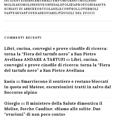
INCIDENTE
ISERNIA
M5S
MALTEMPO
MIGRANTI
MOLISANI
MOLISANO
MOLISE
NEVE
OSPEDALE
POLIZIA
PROFUGHI
SANITÀ
SCHIAVI DI ABRUZZO
SCUOLA
SELECONTROLLO
TERMOLI
VASTESE
VASTO
VENAFRO
VIABILITÀ
VIGILI DEL FUOCO
COMMENTI RECENTI
Libri, cucina, convegni e prove cinofile di ricerca:
torna la “Fiera del tartufo nero” a San Pietro
Avellana ANDARE A TARTUFI
su
Libri, cucina,
convegni e prove cinofile di ricerca: torna la “Fiera
del tartufo nero” a San Pietro Avellana
kasia
su
Smarriscono il sentiero e restano bloccati
in quota sul Matese, escursionisti tratti in salvo dal
Soccorso alpino
Giorgio
su
Il ministero della Salute dimentica il
Molise, Forche Caudine: «Siamo alle solite. Due
“svarioni” di non poco conto»