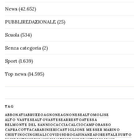
News
(42.652)
PUBBLIREDAZIONALE
(25)
Scuola
(534)
Senza categoria
(2)
Sport
(1.639)
Top news
(14.595)
TAG
ABBONATI
ABRUZZO
AGNONE
AGNONESE
ALTOMOLISE
ALTO VASTESE
ALTOVASTESE
ARRESTO
ATESSA
BELMONTE DEL SANNIO
CACCIA
CALCIO
CAMPOBASSO
CAPRACOTTA
CARABINIERI
CASTIGLIONE MESSER MARINO
CHIETINO
CINGHIALI
COVID19
DROGA
FINANZA
FORESTALE
FURTO