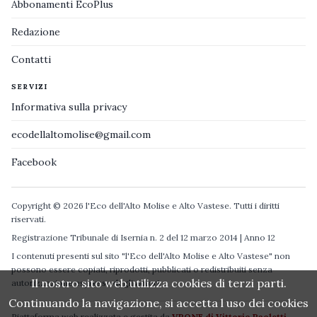
Abbonamenti EcoPlus
Redazione
Contatti
SERVIZI
Informativa sulla privacy
ecodellaltomolise@gmail.com
Facebook
Copyright © 2026 l'Eco dell'Alto Molise e Alto Vastese. Tutti i diritti
riservati.
Registrazione Tribunale di Isernia n. 2 del 12 marzo 2014 | Anno 12
I contenuti presenti sul sito "l'Eco dell'Alto Molise e Alto Vastese" non
possono essere copiati, riprodotti, pubblicati o redistribuiti senza
Il nostro sito web utilizza cookies di terzi parti.
autorizzazione espressa degli autori.
Continuando la navigazione, si accetta l uso dei cookies
Piattaforma web realizzata e gestita da
VPONE di Vittorio Paoletti