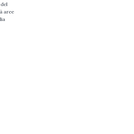
 del
tà aree
lia