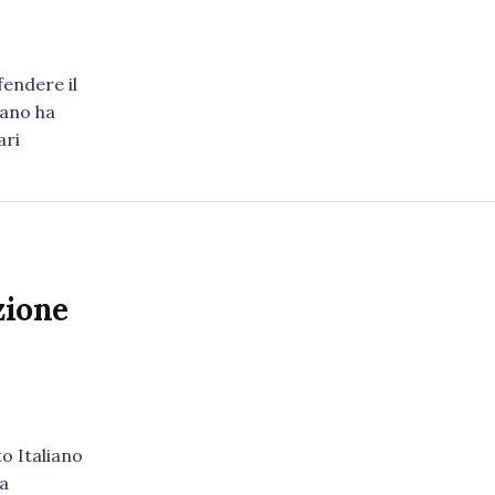
endere il
sano ha
ari
zione
o Italiano
la