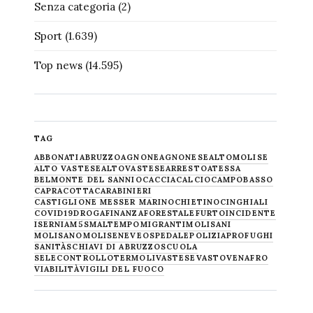
Senza categoria
(2)
Sport
(1.639)
Top news
(14.595)
TAG
ABBONATI
ABRUZZO
AGNONE
AGNONESE
ALTOMOLISE
ALTO VASTESE
ALTOVASTESE
ARRESTO
ATESSA
BELMONTE DEL SANNIO
CACCIA
CALCIO
CAMPOBASSO
CAPRACOTTA
CARABINIERI
CASTIGLIONE MESSER MARINO
CHIETINO
CINGHIALI
COVID19
DROGA
FINANZA
FORESTALE
FURTO
INCIDENTE
ISERNIA
M5S
MALTEMPO
MIGRANTI
MOLISANI
MOLISANO
MOLISE
NEVE
OSPEDALE
POLIZIA
PROFUGHI
SANITÀ
SCHIAVI DI ABRUZZO
SCUOLA
SELECONTROLLO
TERMOLI
VASTESE
VASTO
VENAFRO
VIABILITÀ
VIGILI DEL FUOCO