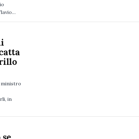
io
Flavio…
i
catta
rillo
 ministro
i, in
 se