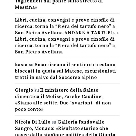
Togliendoli dal ponte sullo stretto di
Messina»
Libri, cucina, convegni e prove cinofile di
ricerca: torna la “Fiera del tartufo nero” a
San Pietro Avellana ANDARE A TARTUFI
su
Libri, cucina, convegni e prove cinofile di
ricerca: torna la “Fiera del tartufo nero” a
San Pietro Avellana
kasia
su
Smarriscono il sentiero e restano
bloccati in quota sul Matese, escursionisti
tratti in salvo dal Soccorso alpino
Giorgio
su
Il ministero della Salute
dimentica il Molise, Forche Caudine:
«Siamo alle solite. Due “svarioni” di non
poco conto»
Nicola Di Lullo
su
Galleria fondovalle
Sangro, Monaco: «Risultato storico che
nasce dalla stagione politica della Giunta