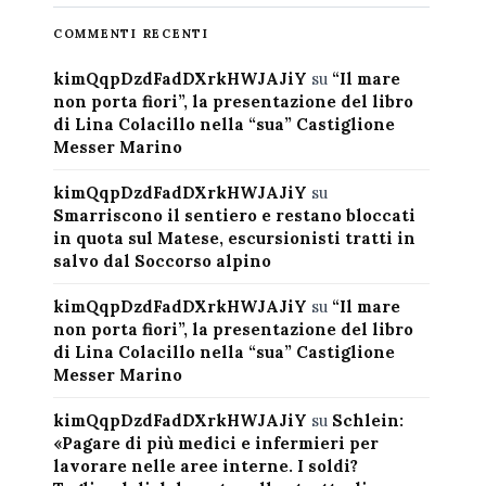
COMMENTI RECENTI
kimQqpDzdFadDXrkHWJAJiY
su
“Il mare
non porta fiori”, la presentazione del libro
di Lina Colacillo nella “sua” Castiglione
Messer Marino
kimQqpDzdFadDXrkHWJAJiY
su
Smarriscono il sentiero e restano bloccati
in quota sul Matese, escursionisti tratti in
salvo dal Soccorso alpino
kimQqpDzdFadDXrkHWJAJiY
su
“Il mare
non porta fiori”, la presentazione del libro
di Lina Colacillo nella “sua” Castiglione
Messer Marino
kimQqpDzdFadDXrkHWJAJiY
su
Schlein:
«Pagare di più medici e infermieri per
lavorare nelle aree interne. I soldi?