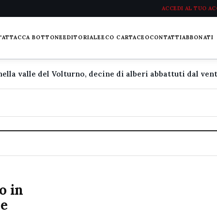
ACCEDI AL TUO A
L'ATTACCA BOTTONE
EDITORIALE
ECO CARTACEO
CONTATTI
ABBONATI
o in
ne