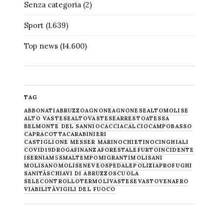
Senza categoria
(2)
Sport
(1.639)
Top news
(14.600)
TAG
ABBONATI
ABRUZZO
AGNONE
AGNONESE
ALTOMOLISE
ALTO VASTESE
ALTOVASTESE
ARRESTO
ATESSA
BELMONTE DEL SANNIO
CACCIA
CALCIO
CAMPOBASSO
CAPRACOTTA
CARABINIERI
CASTIGLIONE MESSER MARINO
CHIETINO
CINGHIALI
COVID19
DROGA
FINANZA
FORESTALE
FURTO
INCIDENTE
ISERNIA
M5S
MALTEMPO
MIGRANTI
MOLISANI
MOLISANO
MOLISE
NEVE
OSPEDALE
POLIZIA
PROFUGHI
SANITÀ
SCHIAVI DI ABRUZZO
SCUOLA
SELECONTROLLO
TERMOLI
VASTESE
VASTO
VENAFRO
VIABILITÀ
VIGILI DEL FUOCO