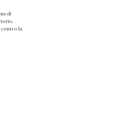
ia di
torio,
 contro la