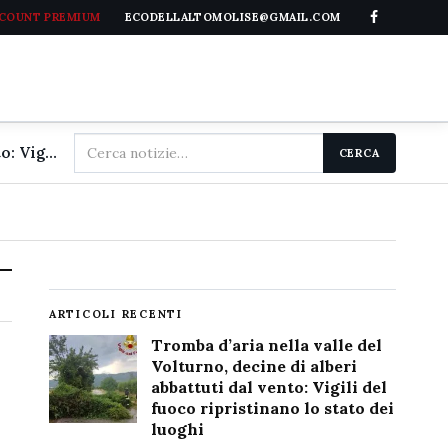
CCOUNT PREMIUM
ECODELLALTOMOLISE@GMAIL.COM
Cerca
Tromba d'aria nella valle del Volturno, decine di alberi abbattuti dal vento: Vigili del fuoco ripristinano lo stato dei luoghi
CERCA
nel
sito
ARTICOLI RECENTI
Tromba d’aria nella valle del
Volturno, decine di alberi
abbattuti dal vento: Vigili del
fuoco ripristinano lo stato dei
luoghi