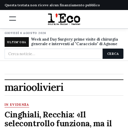
Questa testata non riceve alcun finanziamento pubblico
GIOVEDÌ 6 AGOSTO 2026
Week and Day Surgery: prime visite di chirurgia
ULTIM'ORA
generale e interventi al "Caracciolo" di Agnone
Cerca
CERCA
nel
sito
marioolivieri
IN EVIDENZA
Cinghiali, Recchia: «Il
selecontrollo funziona, ma il