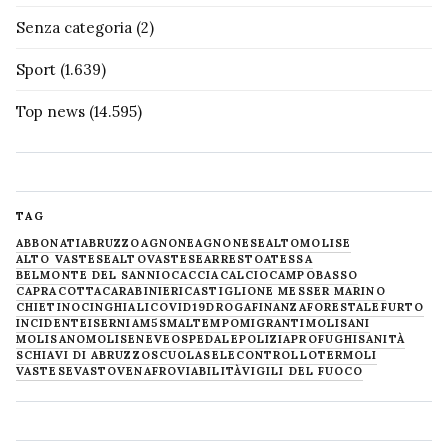
Senza categoria
(2)
Sport
(1.639)
Top news
(14.595)
TAG
ABBONATI
ABRUZZO
AGNONE
AGNONESE
ALTOMOLISE
ALTO VASTESE
ALTOVASTESE
ARRESTO
ATESSA
BELMONTE DEL SANNIO
CACCIA
CALCIO
CAMPOBASSO
CAPRACOTTA
CARABINIERI
CASTIGLIONE MESSER MARINO
CHIETINO
CINGHIALI
COVID19
DROGA
FINANZA
FORESTALE
FURTO
INCIDENTE
ISERNIA
M5S
MALTEMPO
MIGRANTI
MOLISANI
MOLISANO
MOLISE
NEVE
OSPEDALE
POLIZIA
PROFUGHI
SANITÀ
SCHIAVI DI ABRUZZO
SCUOLA
SELECONTROLLO
TERMOLI
VASTESE
VASTO
VENAFRO
VIABILITÀ
VIGILI DEL FUOCO