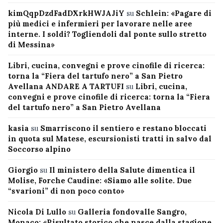
kimQqpDzdFadDXrkHWJAJiY
su
Schlein: «Pagare di
più medici e infermieri per lavorare nelle aree
interne. I soldi? Togliendoli dal ponte sullo stretto
di Messina»
Libri, cucina, convegni e prove cinofile di ricerca:
torna la “Fiera del tartufo nero” a San Pietro
Avellana ANDARE A TARTUFI
su
Libri, cucina,
convegni e prove cinofile di ricerca: torna la “Fiera
del tartufo nero” a San Pietro Avellana
kasia
su
Smarriscono il sentiero e restano bloccati
in quota sul Matese, escursionisti tratti in salvo dal
Soccorso alpino
Giorgio
su
Il ministero della Salute dimentica il
Molise, Forche Caudine: «Siamo alle solite. Due
“svarioni” di non poco conto»
Nicola Di Lullo
su
Galleria fondovalle Sangro,
Monaco: «Risultato storico che nasce dalla stagione