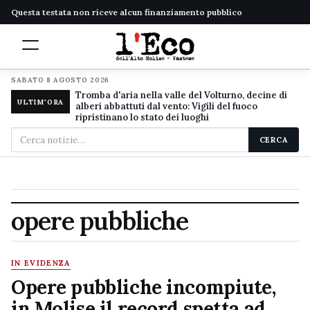
Questa testata non riceve alcun finanziamento pubblico
SABATO 8 AGOSTO 2026
Tromba d'aria nella valle del Volturno, decine di
ULTIM'ORA
alberi abbattuti dal vento: Vigili del fuoco
ripristinano lo stato dei luoghi
Cerca
CERCA
nel
sito
opere pubbliche
IN EVIDENZA
Opere pubbliche incompiute,
in Molise il record spetta ad