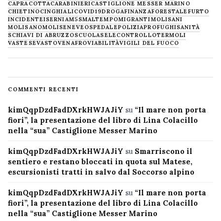
CAPRACOTTA
CARABINIERI
CASTIGLIONE MESSER MARINO
CHIETINO
CINGHIALI
COVID19
DROGA
FINANZA
FORESTALE
FURTO
INCIDENTE
ISERNIA
M5S
MALTEMPO
MIGRANTI
MOLISANI
MOLISANO
MOLISE
NEVE
OSPEDALE
POLIZIA
PROFUGHI
SANITÀ
SCHIAVI DI ABRUZZO
SCUOLA
SELECONTROLLO
TERMOLI
VASTESE
VASTO
VENAFRO
VIABILITÀ
VIGILI DEL FUOCO
COMMENTI RECENTI
kimQqpDzdFadDXrkHWJAJiY
su
“Il mare non porta
fiori”, la presentazione del libro di Lina Colacillo
nella “sua” Castiglione Messer Marino
kimQqpDzdFadDXrkHWJAJiY
su
Smarriscono il
sentiero e restano bloccati in quota sul Matese,
escursionisti tratti in salvo dal Soccorso alpino
kimQqpDzdFadDXrkHWJAJiY
su
“Il mare non porta
fiori”, la presentazione del libro di Lina Colacillo
nella “sua” Castiglione Messer Marino