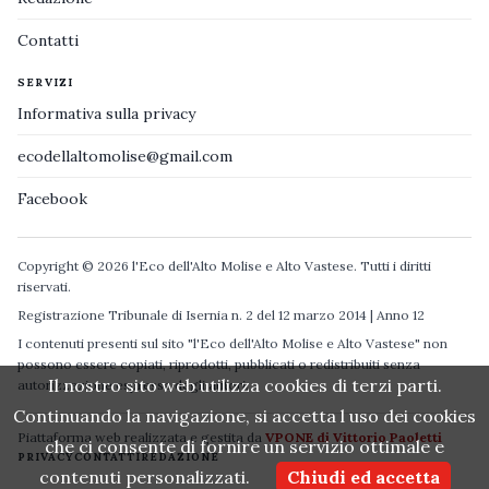
Contatti
SERVIZI
Informativa sulla privacy
ecodellaltomolise@gmail.com
Facebook
Copyright © 2026 l'Eco dell'Alto Molise e Alto Vastese. Tutti i diritti
riservati.
Registrazione Tribunale di Isernia n. 2 del 12 marzo 2014 | Anno 12
I contenuti presenti sul sito "l'Eco dell'Alto Molise e Alto Vastese" non
possono essere copiati, riprodotti, pubblicati o redistribuiti senza
Il nostro sito web utilizza cookies di terzi parti.
autorizzazione espressa degli autori.
Continuando la navigazione, si accetta l uso dei cookies
Piattaforma web realizzata e gestita da
VPONE di Vittorio Paoletti
che ci consente di fornire un servizio ottimale e
PRIVACY
CONTATTI
REDAZIONE
contenuti personalizzati.
Chiudi ed accetta