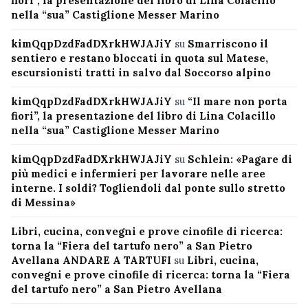
fiori”, la presentazione del libro di Lina Colacillo
nella “sua” Castiglione Messer Marino
kimQqpDzdFadDXrkHWJAJiY
su
Smarriscono il
sentiero e restano bloccati in quota sul Matese,
escursionisti tratti in salvo dal Soccorso alpino
kimQqpDzdFadDXrkHWJAJiY
su
“Il mare non porta
fiori”, la presentazione del libro di Lina Colacillo
nella “sua” Castiglione Messer Marino
kimQqpDzdFadDXrkHWJAJiY
su
Schlein: «Pagare di
più medici e infermieri per lavorare nelle aree
interne. I soldi? Togliendoli dal ponte sullo stretto
di Messina»
Libri, cucina, convegni e prove cinofile di ricerca:
torna la “Fiera del tartufo nero” a San Pietro
Avellana ANDARE A TARTUFI
su
Libri, cucina,
convegni e prove cinofile di ricerca: torna la “Fiera
del tartufo nero” a San Pietro Avellana