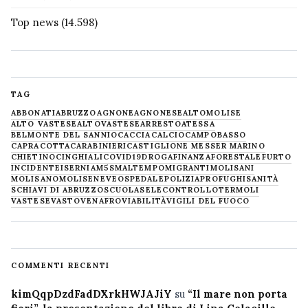
Top news
(14.598)
TAG
ABBONATI
ABRUZZO
AGNONE
AGNONESE
ALTOMOLISE
ALTO VASTESE
ALTOVASTESE
ARRESTO
ATESSA
BELMONTE DEL SANNIO
CACCIA
CALCIO
CAMPOBASSO
CAPRACOTTA
CARABINIERI
CASTIGLIONE MESSER MARINO
CHIETINO
CINGHIALI
COVID19
DROGA
FINANZA
FORESTALE
FURTO
INCIDENTE
ISERNIA
M5S
MALTEMPO
MIGRANTI
MOLISANI
MOLISANO
MOLISE
NEVE
OSPEDALE
POLIZIA
PROFUGHI
SANITÀ
SCHIAVI DI ABRUZZO
SCUOLA
SELECONTROLLO
TERMOLI
VASTESE
VASTO
VENAFRO
VIABILITÀ
VIGILI DEL FUOCO
COMMENTI RECENTI
kimQqpDzdFadDXrkHWJAJiY
su
“Il mare non porta