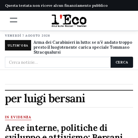
Questa testata non riceve alcun finanziamento pubblico
VENERDÌ 7 AGOSTO 2026
Arma dei Carabinieri in lutto: se n'è andato troppo
ULTIM'ORA
presto il luogotenente carica speciale Tommaso
Stracqualursi
Cerca
CERCA
nel
sito
per luigi bersani
IN EVIDENZA
Aree interne, politiche di
sviluppo e attivismo: Bersani