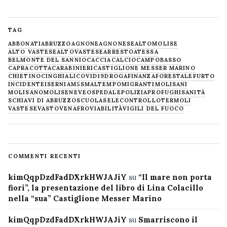
TAG
ABBONATI
ABRUZZO
AGNONE
AGNONESE
ALTOMOLISE
ALTO VASTESE
ALTOVASTESE
ARRESTO
ATESSA
BELMONTE DEL SANNIO
CACCIA
CALCIO
CAMPOBASSO
CAPRACOTTA
CARABINIERI
CASTIGLIONE MESSER MARINO
CHIETINO
CINGHIALI
COVID19
DROGA
FINANZA
FORESTALE
FURTO
INCIDENTE
ISERNIA
M5S
MALTEMPO
MIGRANTI
MOLISANI
MOLISANO
MOLISE
NEVE
OSPEDALE
POLIZIA
PROFUGHI
SANITÀ
SCHIAVI DI ABRUZZO
SCUOLA
SELECONTROLLO
TERMOLI
VASTESE
VASTO
VENAFRO
VIABILITÀ
VIGILI DEL FUOCO
COMMENTI RECENTI
kimQqpDzdFadDXrkHWJAJiY
su
“Il mare non porta
fiori”, la presentazione del libro di Lina Colacillo
nella “sua” Castiglione Messer Marino
kimQqpDzdFadDXrkHWJAJiY
su
Smarriscono il