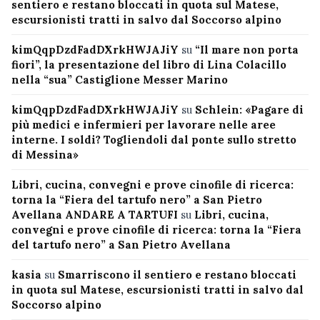
sentiero e restano bloccati in quota sul Matese,
escursionisti tratti in salvo dal Soccorso alpino
kimQqpDzdFadDXrkHWJAJiY
su
“Il mare non porta
fiori”, la presentazione del libro di Lina Colacillo
nella “sua” Castiglione Messer Marino
kimQqpDzdFadDXrkHWJAJiY
su
Schlein: «Pagare di
più medici e infermieri per lavorare nelle aree
interne. I soldi? Togliendoli dal ponte sullo stretto
di Messina»
Libri, cucina, convegni e prove cinofile di ricerca:
torna la “Fiera del tartufo nero” a San Pietro
Avellana ANDARE A TARTUFI
su
Libri, cucina,
convegni e prove cinofile di ricerca: torna la “Fiera
del tartufo nero” a San Pietro Avellana
kasia
su
Smarriscono il sentiero e restano bloccati
in quota sul Matese, escursionisti tratti in salvo dal
Soccorso alpino