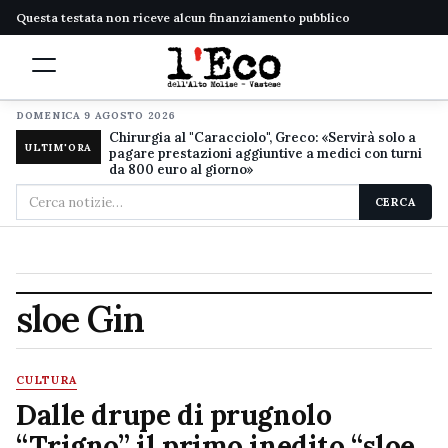
Questa testata non riceve alcun finanziamento pubblico
DOMENICA 9 AGOSTO 2026
Chirurgia al "Caracciolo", Greco: «Servirà solo a
ULTIM'ORA
pagare prestazioni aggiuntive a medici con turni
da 800 euro al giorno»
Cerca
CERCA
nel
sito
sloe Gin
CULTURA
Dalle drupe di prugnolo
“Trigno” il primo inedito “sloe