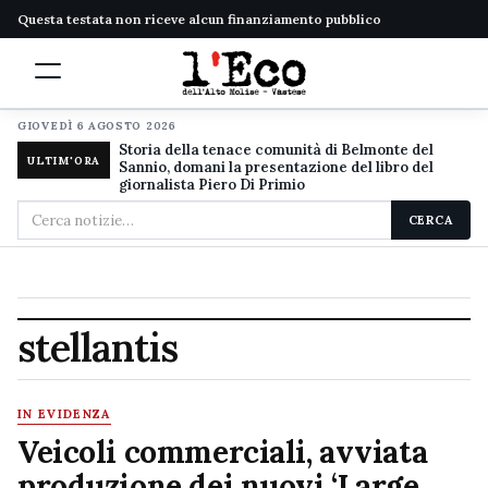
Questa testata non riceve alcun finanziamento pubblico
GIOVEDÌ 6 AGOSTO 2026
Storia della tenace comunità di Belmonte del
ULTIM'ORA
Sannio, domani la presentazione del libro del
giornalista Piero Di Primio
Cerca
CERCA
nel
sito
stellantis
IN EVIDENZA
Veicoli commerciali, avviata
produzione dei nuovi ‘Large