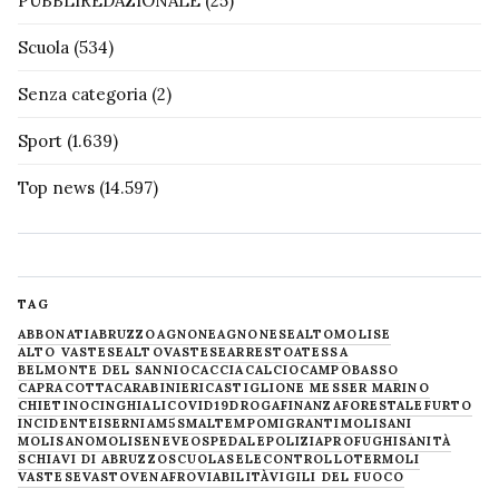
PUBBLIREDAZIONALE
(25)
Scuola
(534)
Senza categoria
(2)
Sport
(1.639)
Top news
(14.597)
TAG
ABBONATI
ABRUZZO
AGNONE
AGNONESE
ALTOMOLISE
ALTO VASTESE
ALTOVASTESE
ARRESTO
ATESSA
BELMONTE DEL SANNIO
CACCIA
CALCIO
CAMPOBASSO
CAPRACOTTA
CARABINIERI
CASTIGLIONE MESSER MARINO
CHIETINO
CINGHIALI
COVID19
DROGA
FINANZA
FORESTALE
FURTO
INCIDENTE
ISERNIA
M5S
MALTEMPO
MIGRANTI
MOLISANI
MOLISANO
MOLISE
NEVE
OSPEDALE
POLIZIA
PROFUGHI
SANITÀ
SCHIAVI DI ABRUZZO
SCUOLA
SELECONTROLLO
TERMOLI
VASTESE
VASTO
VENAFRO
VIABILITÀ
VIGILI DEL FUOCO