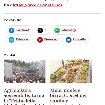
link
https://qrco.de/Mela2023
.
CONDIVIDI:
Facebook
X
WhatsApp
Telegram
Pinterest
LinkedIn
Correlati
Agricoltura
Mele, miele e
sostenibile, torna
birra, Castel del
la “Festa della
Giudice