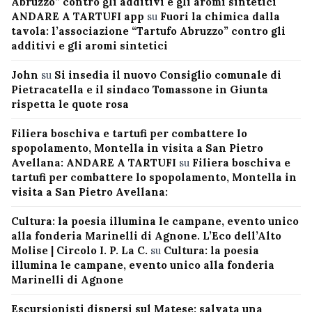
Abruzzo” contro gli additivi e gli aromi sintetici
ANDARE A TARTUFI app
su
Fuori la chimica dalla
tavola: l’associazione “Tartufo Abruzzo” contro gli
additivi e gli aromi sintetici
John
su
Si insedia il nuovo Consiglio comunale di
Pietracatella e il sindaco Tomassone in Giunta
rispetta le quote rosa
Filiera boschiva e tartufi per combattere lo
spopolamento, Montella in visita a San Pietro
Avellana: ANDARE A TARTUFI
su
Filiera boschiva e
tartufi per combattere lo spopolamento, Montella in
visita a San Pietro Avellana:
Cultura: la poesia illumina le campane, evento unico
alla fonderia Marinelli di Agnone. L’Eco dell’Alto
Molise | Circolo I. P. La C.
su
Cultura: la poesia
illumina le campane, evento unico alla fonderia
Marinelli di Agnone
Escursionisti dispersi sul Matese: salvata una