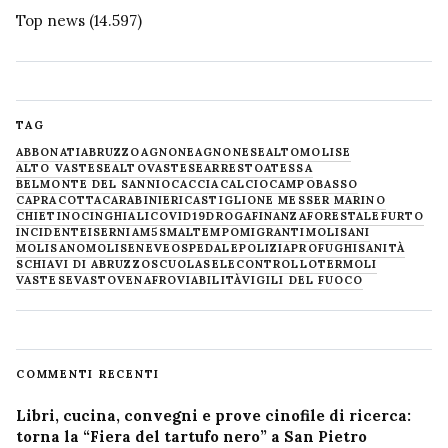
Top news
(14.597)
TAG
ABBONATI
ABRUZZO
AGNONE
AGNONESE
ALTOMOLISE
ALTO VASTESE
ALTOVASTESE
ARRESTO
ATESSA
BELMONTE DEL SANNIO
CACCIA
CALCIO
CAMPOBASSO
CAPRACOTTA
CARABINIERI
CASTIGLIONE MESSER MARINO
CHIETINO
CINGHIALI
COVID19
DROGA
FINANZA
FORESTALE
FURTO
INCIDENTE
ISERNIA
M5S
MALTEMPO
MIGRANTI
MOLISANI
MOLISANO
MOLISE
NEVE
OSPEDALE
POLIZIA
PROFUGHI
SANITÀ
SCHIAVI DI ABRUZZO
SCUOLA
SELECONTROLLO
TERMOLI
VASTESE
VASTO
VENAFRO
VIABILITÀ
VIGILI DEL FUOCO
COMMENTI RECENTI
Libri, cucina, convegni e prove cinofile di ricerca:
torna la “Fiera del tartufo nero” a San Pietro