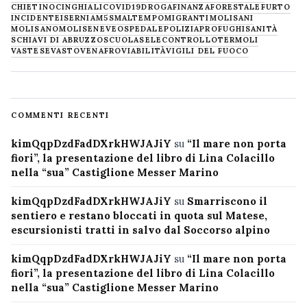
CHIETINO
CINGHIALI
COVID19
DROGA
FINANZA
FORESTALE
FURTO
INCIDENTE
ISERNIA
M5S
MALTEMPO
MIGRANTI
MOLISANI
MOLISANO
MOLISE
NEVE
OSPEDALE
POLIZIA
PROFUGHI
SANITÀ
SCHIAVI DI ABRUZZO
SCUOLA
SELECONTROLLO
TERMOLI
VASTESE
VASTO
VENAFRO
VIABILITÀ
VIGILI DEL FUOCO
COMMENTI RECENTI
kimQqpDzdFadDXrkHWJAJiY
su
“Il mare non porta
fiori”, la presentazione del libro di Lina Colacillo
nella “sua” Castiglione Messer Marino
kimQqpDzdFadDXrkHWJAJiY
su
Smarriscono il
sentiero e restano bloccati in quota sul Matese,
escursionisti tratti in salvo dal Soccorso alpino
kimQqpDzdFadDXrkHWJAJiY
su
“Il mare non porta
fiori”, la presentazione del libro di Lina Colacillo
nella “sua” Castiglione Messer Marino