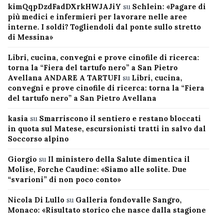
kimQqpDzdFadDXrkHWJAJiY
su
Schlein: «Pagare di
più medici e infermieri per lavorare nelle aree
interne. I soldi? Togliendoli dal ponte sullo stretto
di Messina»
Libri, cucina, convegni e prove cinofile di ricerca:
torna la “Fiera del tartufo nero” a San Pietro
Avellana ANDARE A TARTUFI
su
Libri, cucina,
convegni e prove cinofile di ricerca: torna la “Fiera
del tartufo nero” a San Pietro Avellana
kasia
su
Smarriscono il sentiero e restano bloccati
in quota sul Matese, escursionisti tratti in salvo dal
Soccorso alpino
Giorgio
su
Il ministero della Salute dimentica il
Molise, Forche Caudine: «Siamo alle solite. Due
“svarioni” di non poco conto»
Nicola Di Lullo
su
Galleria fondovalle Sangro,
Monaco: «Risultato storico che nasce dalla stagione