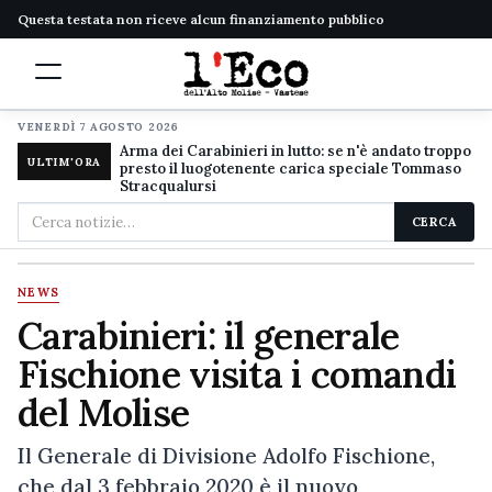
Questa testata non riceve alcun finanziamento pubblico
VENERDÌ 7 AGOSTO 2026
Arma dei Carabinieri in lutto: se n'è andato troppo
ULTIM'ORA
presto il luogotenente carica speciale Tommaso
Stracqualursi
Cerca
CERCA
nel
sito
NEWS
Carabinieri: il generale
Fischione visita i comandi
del Molise
Il Generale di Divisione Adolfo Fischione,
che dal 3 febbraio 2020 è il nuovo