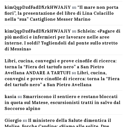
kimQqpDzdFadDXrkHWJAJiY
su
“Il mare non porta
fiori”, la presentazione del libro di Lina Colacillo
nella “sua” Castiglione Messer Marino
kimQqpDzdFadDXrkHWJAJiY
su
Schlein: «Pagare di
più medici e infermieri per lavorare nelle aree
interne. I soldi? Togliendoli dal ponte sullo stretto
di Messina»
Libri, cucina, convegni e prove cinofile di ricerca:
torna la “Fiera del tartufo nero” a San Pietro
Avellana ANDARE A TARTUFI
su
Libri, cucina,
convegni e prove cinofile di ricerca: torna la “Fiera
del tartufo nero” a San Pietro Avellana
kasia
su
Smarriscono il sentiero e restano bloccati
in quota sul Matese, escursionisti tratti in salvo dal
Soccorso alpino
Giorgio
su
Il ministero della Salute dimentica il
Molise, Forche Caudine: «Siamo alle solite. Due