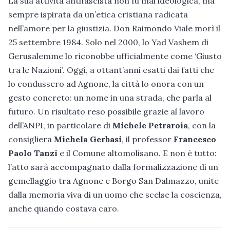
La sua attività antifascista non fu mai ideologica, ma
sempre ispirata da un’etica cristiana radicata
nell’amore per la giustizia. Don Raimondo Viale morì il
25 settembre 1984. Solo nel 2000, lo Yad Vashem di
Gerusalemme lo riconobbe ufficialmente come ‘Giusto
tra le Nazioni’. Oggi, a ottant’anni esatti dai fatti che
lo condussero ad Agnone, la città lo onora con un
gesto concreto: un nome in una strada, che parla al
futuro. Un risultato reso possibile grazie al lavoro
dell’ANPI, in particolare di
Michele Petraroia
, con la
consigliera
Michela Gerbasi
, il professor
Francesco
Paolo Tanzi
e il Comune altomolisano. E non è tutto:
l’atto sarà accompagnato dalla formalizzazione di un
gemellaggio tra Agnone e Borgo San Dalmazzo, unite
dalla memoria viva di un uomo che scelse la coscienza,
anche quando costava caro.