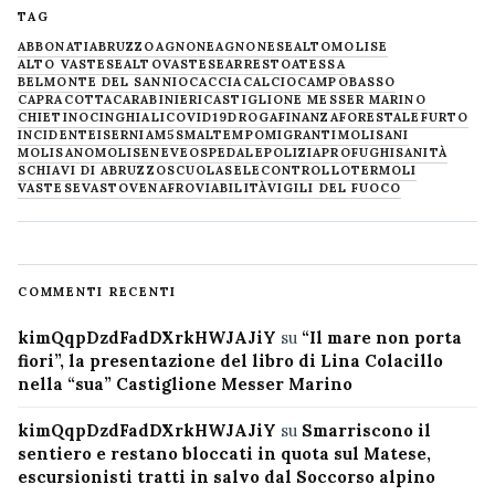
TAG
ABBONATI
ABRUZZO
AGNONE
AGNONESE
ALTOMOLISE
ALTO VASTESE
ALTOVASTESE
ARRESTO
ATESSA
BELMONTE DEL SANNIO
CACCIA
CALCIO
CAMPOBASSO
CAPRACOTTA
CARABINIERI
CASTIGLIONE MESSER MARINO
CHIETINO
CINGHIALI
COVID19
DROGA
FINANZA
FORESTALE
FURTO
INCIDENTE
ISERNIA
M5S
MALTEMPO
MIGRANTI
MOLISANI
MOLISANO
MOLISE
NEVE
OSPEDALE
POLIZIA
PROFUGHI
SANITÀ
SCHIAVI DI ABRUZZO
SCUOLA
SELECONTROLLO
TERMOLI
VASTESE
VASTO
VENAFRO
VIABILITÀ
VIGILI DEL FUOCO
COMMENTI RECENTI
kimQqpDzdFadDXrkHWJAJiY
su
“Il mare non porta
fiori”, la presentazione del libro di Lina Colacillo
nella “sua” Castiglione Messer Marino
kimQqpDzdFadDXrkHWJAJiY
su
Smarriscono il
sentiero e restano bloccati in quota sul Matese,
escursionisti tratti in salvo dal Soccorso alpino