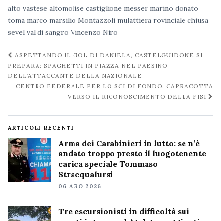
alto vastese
altomolise
castiglione messer marino
donato
toma
marco marsilio
Montazzoli
mulattiera
rovinciale chiusa
sevel
val di sangro
Vincenzo Niro
Navigazione
ASPETTANDO IL GOL DI DANIELA, CASTELGUIDONE SI
post
PREPARA: SPAGHETTI IN PIAZZA NEL PAESINO
DELL’ATTACCANTE DELLA NAZIONALE
CENTRO FEDERALE PER LO SCI DI FONDO, CAPRACOTTA
VERSO IL RICONOSCIMENTO DELLA FISI
ARTICOLI RECENTI
Arma dei Carabinieri in lutto: se n’è
andato troppo presto il luogotenente
carica speciale Tommaso
Stracqualursi
06 AGO 2026
Tre escursionisti in difficoltà sui