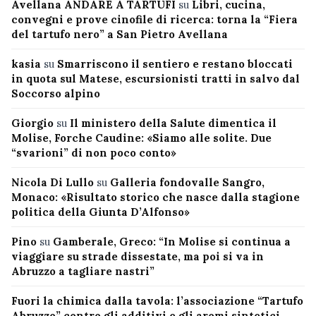
Avellana ANDARE A TARTUFI
su
Libri, cucina,
convegni e prove cinofile di ricerca: torna la “Fiera
del tartufo nero” a San Pietro Avellana
kasia
su
Smarriscono il sentiero e restano bloccati
in quota sul Matese, escursionisti tratti in salvo dal
Soccorso alpino
Giorgio
su
Il ministero della Salute dimentica il
Molise, Forche Caudine: «Siamo alle solite. Due
“svarioni” di non poco conto»
Nicola Di Lullo
su
Galleria fondovalle Sangro,
Monaco: «Risultato storico che nasce dalla stagione
politica della Giunta D’Alfonso»
Pino
su
Gamberale, Greco: “In Molise si continua a
viaggiare su strade dissestate, ma poi si va in
Abruzzo a tagliare nastri”
Fuori la chimica dalla tavola: l’associazione “Tartufo
Abruzzo” contro gli additivi e gli aromi sintetici