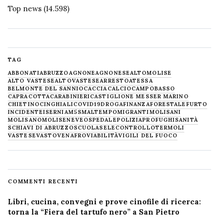
Top news
(14.598)
TAG
ABBONATI
ABRUZZO
AGNONE
AGNONESE
ALTOMOLISE
ALTO VASTESE
ALTOVASTESE
ARRESTO
ATESSA
BELMONTE DEL SANNIO
CACCIA
CALCIO
CAMPOBASSO
CAPRACOTTA
CARABINIERI
CASTIGLIONE MESSER MARINO
CHIETINO
CINGHIALI
COVID19
DROGA
FINANZA
FORESTALE
FURTO
INCIDENTE
ISERNIA
M5S
MALTEMPO
MIGRANTI
MOLISANI
MOLISANO
MOLISE
NEVE
OSPEDALE
POLIZIA
PROFUGHI
SANITÀ
SCHIAVI DI ABRUZZO
SCUOLA
SELECONTROLLO
TERMOLI
VASTESE
VASTO
VENAFRO
VIABILITÀ
VIGILI DEL FUOCO
COMMENTI RECENTI
Libri, cucina, convegni e prove cinofile di ricerca:
torna la “Fiera del tartufo nero” a San Pietro