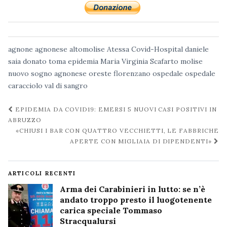
agnone
agnonese
altomolise
Atessa
Covid-Hospital
daniele
saia
donato toma
epidemia
Maria Virginia Scafarto
molise
nuovo sogno agnonese
oreste florenzano
ospedale
ospedale
caracciolo
val di sangro
Navigazione
EPIDEMIA DA COVID19: EMERSI 5 NUOVI CASI POSITIVI IN
post
ABRUZZO
«CHIUSI I BAR CON QUATTRO VECCHIETTI, LE FABBRICHE
APERTE CON MIGLIAIA DI DIPENDENTI»
ARTICOLI RECENTI
Arma dei Carabinieri in lutto: se n’è
andato troppo presto il luogotenente
carica speciale Tommaso
Stracqualursi