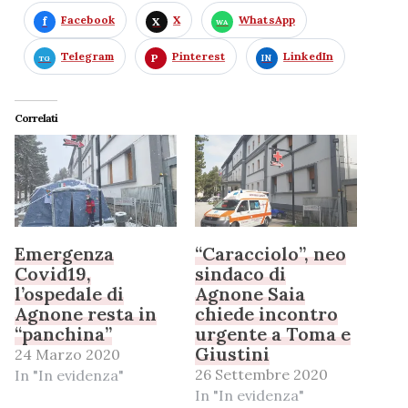
Facebook
X
WhatsApp
Telegram
Pinterest
LinkedIn
Correlati
Emergenza
“Caracciolo”, neo
Covid19,
sindaco di
l’ospedale di
Agnone Saia
Agnone resta in
chiede incontro
“panchina”
urgente a Toma e
Giustini
24 Marzo 2020
26 Settembre 2020
In "In evidenza"
In "In evidenza"