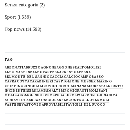
Senza categoria
(2)
Sport
(1.639)
Top news
(14.598)
TAG
ABBONATI
ABRUZZO
AGNONE
AGNONESE
ALTOMOLISE
ALTO VASTESE
ALTOVASTESE
ARRESTO
ATESSA
BELMONTE DEL SANNIO
CACCIA
CALCIO
CAMPOBASSO
CAPRACOTTA
CARABINIERI
CASTIGLIONE MESSER MARINO
CHIETINO
CINGHIALI
COVID19
DROGA
FINANZA
FORESTALE
FURTO
INCIDENTE
ISERNIA
M5S
MALTEMPO
MIGRANTI
MOLISANI
MOLISANO
MOLISE
NEVE
OSPEDALE
POLIZIA
PROFUGHI
SANITÀ
SCHIAVI DI ABRUZZO
SCUOLA
SELECONTROLLO
TERMOLI
VASTESE
VASTO
VENAFRO
VIABILITÀ
VIGILI DEL FUOCO