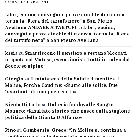
COMMENTI RECENTI
Libri, cucina, convegni e prove cinofile di ricerca:
torna la “Fiera del tartufo nero” a San Pietro
Avellana ANDARE A TARTUFI
su
Libri, cucina,
convegni e prove cinofile di ricerca: torna la “Fiera
del tartufo nero” a San Pietro Avellana
kasia
su
Smarriscono il sentiero e restano bloccati
in quota sul Matese, escursionisti tratti in salvo dal
Soccorso alpino
Giorgio
su
Il ministero della Salute dimentica il
Molise, Forche Caudine: «Siamo alle solite. Due
“svarioni” di non poco conto»
Nicola Di Lullo
su
Galleria fondovalle Sangro,
Monaco: «Risultato storico che nasce dalla stagione
politica della Giunta D’Alfonso»
Pino
su
Gamberale, Greco: “In Molise si continua a
viaggiare su strade dissestate, ma poi si va in