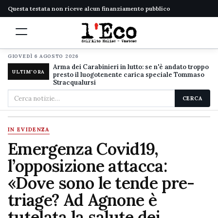
Questa testata non riceve alcun finanziamento pubblico
GIOVEDÌ 6 AGOSTO 2026
Arma dei Carabinieri in lutto: se n'è andato troppo
ULTIM'ORA
presto il luogotenente carica speciale Tommaso
Stracqualursi
Cerca
CERCA
nel
sito
IN EVIDENZA
Emergenza Covid19,
l’opposizione attacca:
«Dove sono le tende pre-
triage? Ad Agnone è
tutelata la salute dei