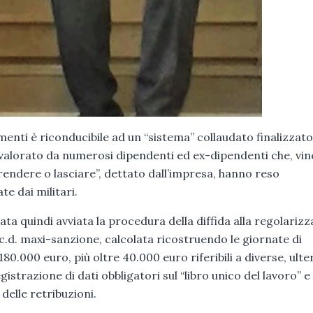
enti è riconducibile ad un “sistema” collaudato finalizzato
iò avvalorato da numerosi dipendenti ed ex-dipendenti che, v
prendere o lasciare”, dettato dall’impresa, hanno reso
e dai militari.
ta quindi avviata la procedura della diffida alla regolariz
 c.d. maxi-sanzione, calcolata ricostruendo le giornate di
180.000 euro, più oltre 40.000 euro riferibili a diverse, ulte
gistrazione di dati obbligatori sul “libro unico del lavoro” e 
 delle retribuzioni.