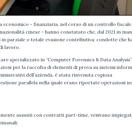
a economico – finanziaria, nel corso di un controllo fiscale 
nazionalità cinese – hanno constatato che, dal 2021 in man
i in parziale o totale evasione contributiva; condotte che 
di lavoro.
litare specializzato in “Computer Forensics & Data Analysis”
zioni per la raccolta di elementi di prova su sistemi inform
ministrativi dell’azienda, è stata rinvenuta copiosa
stione parallela nella quale erano riportate operazioni n
almente assunti con contratti part-time, venivano impiegat
timanali;