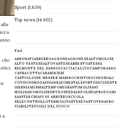
Sport
(1.639)
Top news
(14.602)
alla
iera
hanno
TAG
ABBONATI
ABRUZZO
AGNONE
AGNONESE
ALTOMOLISE
, che
ALTO VASTESE
ALTOVASTESE
ARRESTO
ATESSA
atici,
BELMONTE DEL SANNIO
CACCIA
CALCIO
CAMPOBASSO
CAPRACOTTA
CARABINIERI
CASTIGLIONE MESSER MARINO
CHIETINO
CINGHIALI
on
COVID19
DROGA
FINANZA
FORESTALE
FURTO
INCIDENTE
ISERNIA
M5S
MALTEMPO
MIGRANTI
MOLISANI
MOLISANO
MOLISE
NEVE
OSPEDALE
POLIZIA
PROFUGHI
SANITÀ
SCHIAVI DI ABRUZZO
SCUOLA
SELECONTROLLO
TERMOLI
VASTESE
VASTO
VENAFRO
VIABILITÀ
VIGILI DEL FUOCO
i a