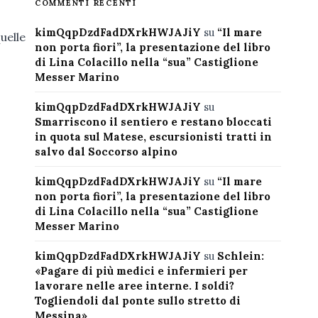
COMMENTI RECENTI
kimQqpDzdFadDXrkHWJAJiY
su
“Il mare
uelle
non porta fiori”, la presentazione del libro
di Lina Colacillo nella “sua” Castiglione
Messer Marino
kimQqpDzdFadDXrkHWJAJiY
su
Smarriscono il sentiero e restano bloccati
in quota sul Matese, escursionisti tratti in
salvo dal Soccorso alpino
kimQqpDzdFadDXrkHWJAJiY
su
“Il mare
non porta fiori”, la presentazione del libro
di Lina Colacillo nella “sua” Castiglione
Messer Marino
kimQqpDzdFadDXrkHWJAJiY
su
Schlein:
«Pagare di più medici e infermieri per
lavorare nelle aree interne. I soldi?
Togliendoli dal ponte sullo stretto di
Messina»