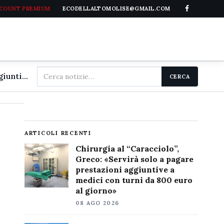
CCOUNT PREMIUM
ECODELLALTOMOLISE@GMAIL.COM
Cerca
Chirurgia al "Caracciolo", Greco: «Servirà solo a pagare prestazioni aggiuntive a medici con turni da 800 euro al giorno»
CERCA
nel
sito
ARTICOLI RECENTI
Chirurgia al “Caracciolo”,
Greco: «Servirà solo a pagare
prestazioni aggiuntive a
medici con turni da 800 euro
al giorno»
08 AGO 2026