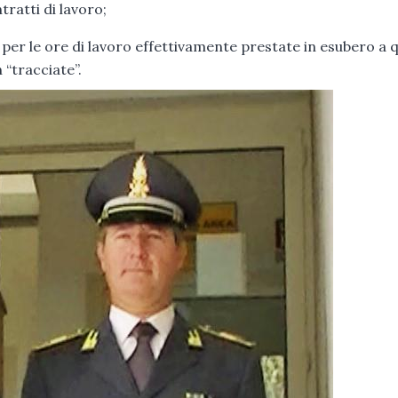
ntratti di lavoro;
i per le ore di lavoro effettivamente prestate in esubero a q
 “tracciate”.