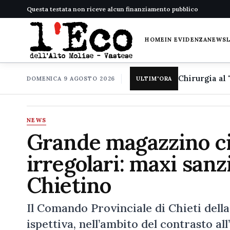
Questa testata non riceve alcun finanziamento pubblico
HOME
IN EVIDENZA
NEWS
DOMENICA 9 AGOSTO 2026
ULTIM'ORA
NEWS
Grande magazzino ci
irregolari: maxi sanz
Chietino
Il Comando Provinciale di Chieti della
ispettiva, nell’ambito del contrasto 