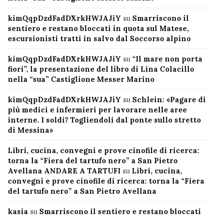
kimQqpDzdFadDXrkHWJAJiY
su
Smarriscono il
sentiero e restano bloccati in quota sul Matese,
escursionisti tratti in salvo dal Soccorso alpino
kimQqpDzdFadDXrkHWJAJiY
su
“Il mare non porta
fiori”, la presentazione del libro di Lina Colacillo
nella “sua” Castiglione Messer Marino
kimQqpDzdFadDXrkHWJAJiY
su
Schlein: «Pagare di
più medici e infermieri per lavorare nelle aree
interne. I soldi? Togliendoli dal ponte sullo stretto
di Messina»
Libri, cucina, convegni e prove cinofile di ricerca:
torna la “Fiera del tartufo nero” a San Pietro
Avellana ANDARE A TARTUFI
su
Libri, cucina,
convegni e prove cinofile di ricerca: torna la “Fiera
del tartufo nero” a San Pietro Avellana
kasia
su
Smarriscono il sentiero e restano bloccati