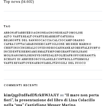
Top news
(14.602)
TAG
ABBONATI
ABRUZZO
AGNONE
AGNONESE
ALTOMOLISE
ALTO VASTESE
ALTOVASTESE
ARRESTO
ATESSA
BELMONTE DEL SANNIO
CACCIA
CALCIO
CAMPOBASSO
CAPRACOTTA
CARABINIERI
CASTIGLIONE MESSER MARINO
CHIETINO
CINGHIALI
COVID19
DROGA
FINANZA
FORESTALE
FURTO
INCIDENTE
ISERNIA
M5S
MALTEMPO
MIGRANTI
MOLISANI
MOLISANO
MOLISE
NEVE
OSPEDALE
POLIZIA
PROFUGHI
SANITÀ
SCHIAVI DI ABRUZZO
SCUOLA
SELECONTROLLO
TERMOLI
VASTESE
VASTO
VENAFRO
VIABILITÀ
VIGILI DEL FUOCO
COMMENTI RECENTI
kimQqpDzdFadDXrkHWJAJiY
su
“Il mare non porta
fiori”, la presentazione del libro di Lina Colacillo
nella “sua” Castiglione Messer Marino